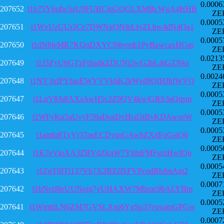
0.0006
207652
t1b75Y6ufw5zU9FUBCiqGQGLXMBcWgA4HHB
ZE
0.0005
207651
t1WvUzUUr2Ce7DWNgQNibLfvZLhw4dN4Qa1
ZE
0.0005
207650
t1dN8jeMR7KQnDXYC9jbymh1PyBawcaxHGm
ZE
0.0213
207649
t1J3ZyUbGTzFtSa4kZDUNj2wG2bL4tGZNks
ZE
0.0024
207648
t1NY3xfPYfaoEWYVVk6K2kWyd9QfHJhfWVQ
ZE
0.0005
207647
t1LnV8Js8AXsAwH5c2Z9QV4kwjGRS3aQqsm
ZE
0.0005
207646
t1WFyKg5aUvyF59aDsgDvHcd3iBvKDAwoeW
ZE
0.0005
207645
t1amfa8TvVj37peECDysnGAw6ZXdFoGsiQ6
ZE
0.0005
207644
t1K7eViqAA3ZBVdZknW7YhhiFMFgrzHwfQn
ZE
0.0005
207643
t1ZgT8fTt137Vb7X2BZfJSFVPcodRbJmAm2
ZE
0.0007
207642
t1bNetJ8eUUNojg7yUHAXW7Mbruc9bALYBm
ZE
0.0005
207641
t1WmtdLN6ZM7GVSLXsp6YgSp37vpvamGPGw
ZE
0.0007