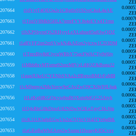
ZE
0.0005
207664
t1dVvtT4QEQa2e1CBpfix9192veCkuL4aAE
ZE
0.0007
207663
t1TpziV8Mkb5HLk7gmrFYYJb4eEYx4T1rnn
ZE
0.0005
207662
t1bXPSbyrqQS2RHyryLeXLuhne85u83wQDZ
ZE
0.0005
207661
t1aRVFF2qg2mSVwkN4kAEon2yjcxw1CD3DM
ZE
0.0005
207660
t1TnrzBjy8dCjycuWRbY75qcFWACTytW6iy
ZE
0.0005
207659
t1Mhb8xvMTumg92uszMfVxLtHQZJkBuga32
ZE
0.0006
207658
t1gagJUkeUCYENhSYAa2cffRgxoBM1rFaMB
ZE
0.0006
207657
t1cMJgmya2MuYuvw9eCAvZwQ9CXiWPJL6qk
ZE
0.0006
207656
t1LzKgf4KGQjcvjajbnBQXqin9dGG25Atyh
ZE
0.0005
207655
t1Q4sRkGftkDixoU82NDwW2KuTgyCHcJjjp
ZE
0.0005
207654
t1cK111JQafpEGwUp2zz7QYeVH4JTYe6gBK
ZE
0.0005
207653
t1aGEpBuWbZArnj2wSxmq1fJxquyK85Cvxv
ZE