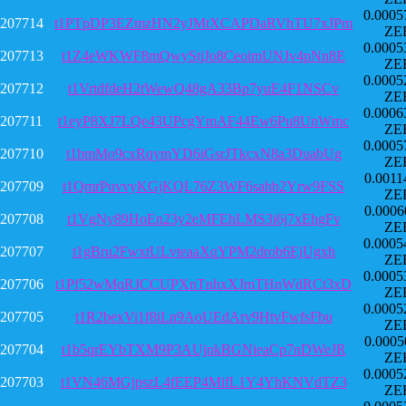
0.0005
207714
t1PTpDP3EZmzHN2yJMtXCAPDaRVhTU7xJPm
ZE
0.0005
207713
t1Z4eWKWF8mQwyStjJo8CeoimUNJv4pNn8E
ZE
0.0005
207712
t1VrtdfdeH2tWewQ48gA33Bp7yuE4F1NSCv
ZE
0.0006
207711
t1eyP8XJ7LQe43UPcgYmAF44Ew6Pu8UnWmc
ZE
0.0005
207710
t1bmMo9cxRqymYD6iGsrJTkcxN8a3DuabUg
ZE
0.0011
207709
t1QmrPuvvyKGjKQL76Z3WF6sahb2Yrw9FSS
ZE
0.0006
207708
t1VgNy89HoEn23y2eMFEhLMS3i6j7xEhgFv
ZE
0.0005
207707
t1gBru2FwxtULvteaaXqYPM2drob6EjUgxh
ZE
0.0005
207706
t1Pf52wMqRJCCUPXnTnhxXJmTHnWdRCt3xD
ZE
0.0005
207705
t1R2bexVi1f8iLn9AoUEdArv9HtvFwfsFbu
ZE
0.0005
207704
t1b5qrEYbTXM9P3AUjnkBGNieaCp7nDWeJR
ZE
0.0005
207703
t1VN46MGjpszL4fEEP4MifL1Y4YhKNVdTZ3
ZE