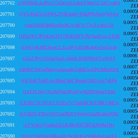
0.0005
207702
t1W9BHLtk4PzYCkDQohAdmiYMgACSH7vsK9
ZE
0.0005
207701
t1YLrbbZS5AP9A2Y6EmmVF6kPPhYeqyWJAw
ZE
0.0005
207700
t1da3jXiKtb8RjoHxbGVnKYr77oA14txZ1h
ZE
0.0005
207699
t1PsDYCJPS4aW2F17JQKDFYJXQgnExwYZ94
ZE
0.0005
207698
t1WUvKihP28oeCL1LotFV4U9K4eEaTwQ1de
ZE
0.0006
207697
t1ZaUPyi1N4za5iwLci6a8LKH6Mo6YnyhAS
ZE
0.0007
207696
t1KRrCXFa4NdvywfqwpKTghK3uTPUMScEFA
ZE
0.0005
207695
t1KYeKTo6ZAwB6pLb6CBspsjGM51wz7gHjb
ZE
0.0005
207694
t1aTTLNv731zNS5gcPG4Vyy82fXSbqzYk9g
ZE
0.0005
207693
t1XJKCSUXQzYS1Hzj7v7Jq6J8CKfQ8RAMUk
ZE
0.0005
207692
t1VM2Yd7EwQSTxstJHXVWiyeUm2Knhe3D9c
ZE
0.0005
207691
t1YVpd1jVtokqZH1KJBxF9i7JH5kN69a1Hv
ZE
0.0005
207690
t1Uu1Vph5tnJ38kao2UWzbQGeWM2jwLegTA