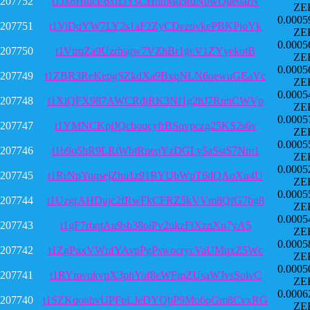
207752
t1Jx8HtucE6xrDYsCHhhMq5fdNpwQueoarN
ZE
0.0005
207751
t1ViDqYW7LY2s1aF2ZyCDezovkePBKPtoYk
ZE
0.0005
207750
t1VtrqZa9Uzrhsgw7VZhBr1gcV1ZYyekotB
ZE
0.0005
207749
t1ZBR3ReKepgSZkdXa9BxqNLN6oewuGEaVc
ZE
0.0005
207748
t1XiQFX987AWCRdjRK3Nf1g2hJ7RnttCWVp
ZE
0.0005
207747
t1YMNCKpjJQcboucyfrBSqvpczg25KS2s6v
ZE
0.0005
207746
t1b9o5hR9LRiWbtRnepYzDGLy5aSstS7Nm1
ZE
0.0005
207745
t1RrNpYqqsejZhu1z91RYUbWpT6dQAoXn4U
ZE
0.0005
207744
t1UzgrAHDujc2fRwFkCFRZ5kVVm8QfG7bg8
ZE
0.0005
207743
t1gF7rbqtAu9sb38oiPv2ukzFtXznXn7yA5
ZE
0.0005
207742
t1ZgPuxVWnfYAvpPgPswocrycVaUMqxZ5Wc
ZE
0.0005
207741
t1RYmvokvpX3phYof8eWFmZUsaWJvsSoivC
ZE
0.0006
207740
t1SZKqonhvUPFpLJeDYQbP9Mo6pGm8CvxRG
ZE