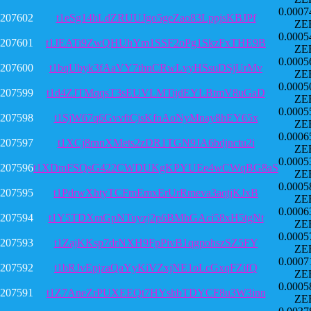
0.0007
207602
t1eSg14hLdZRUUJgo5geZao83LppjsKBJPf
ZE
0.0005
207601
t1JEATi9ZwQHUhYm1SSF2oPg1SkzFxTHE9B
ZE
0.0005
207600
t1bqUbyk3fAaVY7thnCRwLvyHSsuDSjUrMv
ZE
0.0005
207599
t1d4ZJTMqqsT3sEUVLMTijdEYLBtmV8uGaD
ZE
0.0005
207598
t1SjW67q6GvvftCjsKfnAoNyMnay8hEY65x
ZE
0.0006
207597
t1XCj8rnnXMets2zDR1TGN9JA6bdjnctu2i
ZE
0.0005
207596
t1XDmFSQsG422CWDUKgKPYUEe4wCWqBG8aS
ZE
0.0005
207595
t1PdrwXhtyTCFmEmxErUrRmeva3aqtjKJxB
ZE
0.0006
207594
t1Y5TDXmGpNTuyzj2p6BMhGAci58xH5tgNt
ZE
0.0005
207593
t1ZajKKsp7drNXH9FpPivB1qgpohszSZ5FY
ZE
0.0007
207592
t1bRJvEpjzaQaYyKiVZxjNE1oLcGxqFZifQ
ZE
0.0005
207591
t1Z7AneZrPUXEEQt7HYshbTDYCF8u3W3inn
ZE