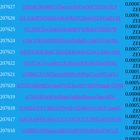
0.0006
207627
t1PzqR3Kb4hGSDwqyvdxjGrv5dCS3VaUJLV
ZE
0.0006
207626
t1LA4oRTzQdSXdpEgk9cQUZm8vELkQgDL91
ZE
0.0005
207625
t1L3fSYZwXisbYeZc6mFYjhJKfufT82Dh7B
ZE
0.0005
207624
t1NzY9DSShj5DffEwpd5nhaKc194ZFQdE8m
ZE
0.0007
207623
t1P41UdoE3kmCfq5oEKkQmEuCQcUJmGyrmx
ZE
0.0005
207622
t1QN5sGVwqdrccrXu81uAR6GHejXnriPS8q
ZE
0.0005
207621
t1QBhUZANTimepJM6NeNjPntsCucn9GudYs
ZE
0.0005
207620
t1TYGy8QMEUyes4VQZXoJ3xVBhWymuKjZWR
ZE
0.0006
207619
t1TKQjF9z9FjuD6aeEmRkrtRnuw3ses1BNi
ZE
0.0005
207618
t1WEi41FYCMZa7FNyDvXD4mjVsUksY5msaC
ZE
0.0005
207617
t1aUXmPFKpb9xYcGUQUXT1T2HXuh53J5o7h
ZE
0.0005
207616
t1ZBRrQWbmuqxREtUqSP2SQi8fpkijXWCcX
ZE
0.0005