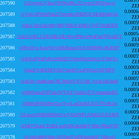
0.0037
207590
t1SryexiGV8ucFE9WtJKc2UayzxZM1PawxJ
ZE
0.0006
207589
t1VnUdFtSthNgeZTnrmKzHRPQLSKBHdrQru
ZE
0.0005
207588
t1KivTroUpcofhyMVNBaYxMGeTyFTnzRJE8
ZE
0.0005
207587
t1deAUKLCDUMkARoWwBWcvPeiFp67F6A85T
ZE
0.0005
207586
t1PeiJYwAowWzy3H4EpqrAVA5SMJWcjKRM7
ZE
0.0005
207585
t1KHo8YqPqPe2hhMZ57nbx8SmDm1cYNibYs
ZE
0.0005
207584
t1gqZYrBjDBYHeTxkjEFr1zFjQsx1QF9fPY
ZE
0.0005
207583
t1aE4y1m4KmxQK3hkJyUEG5dCyAsLkKSqj6
ZE
0.0005
207582
t1dt9AmsANf5dcrWTAZYmhSrZ7Ujmms6nB3
ZE
0.0005
207581
t1Mf63PSM4WzfxxYyrLuiDkNEXQ7FFeK5rr
ZE
0.0005
207580
t1LpxxeX8K6fH6gUwVJZbNP1A9rb22UFABX
ZE
0.0006
207579
t1MQ5XahCEdRLgnFrr8GkqMeYjMsvNhuVfD
ZE
0.0005
207578
t1QaKd86P4fgc5d5DqN3rDP4a6gHC1Rksg3