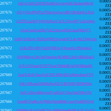
0.0005
207677
t1Kx13bXuDEHXgfhEeUcmy64Uihzhen9bvR
ZE
0.0005
207676
t1UyVAvPWP1aTMwJoa1wz48C6Kfhfe6AXZe
ZE
0.0005
207675
t1ZTExa24tV3yPvfqXwCzCG1SvvBV1xEmWp
ZE
0.0005
207674
t1cpCquJcue9Jx7oZ2ztp1wKhGzzaF8dxV5
ZE
0.0005
207673
t1dtVdAKtyc5HXuWPD2wwgQCL4cvbLDWo1m
ZE
0.0005
207672
t1Jk2JNv1RyVuDJ7BDwVfvqzzLc8Nujeki2
ZE
0.0005
207671
t1WjMwyCdv1jgVaocbwW2tMA3xQvB6iXeu3
ZE
0.0005
207670
t1Yc31YusuiY2D7Tcze7b9dnR5gAWMokdjE
ZE
0.0005
207669
t1asTcKdcYaoAxS19X38WsEFm9mvdsneYP2
ZE
0.0005
207668
t1Kv5HoprZiJj6Hq9wDLT4h5N8UfhDPdSis
ZE
0.0005
207667
t1eUxDvrmMsyxnYsgKkfy1Jjwr3ze5MviTd
ZE
0.0006
207666
t1gn8CFmRgAQMfcF6etitM4CcuwNukBNQof
ZE
0.0005
207665
t1PB8k1XxnY4PCNLyHMQrseB49LKZLZvJZ2