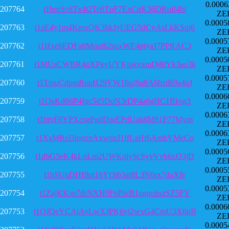
0.0006
207764
t1bruSc6Tx4t2Tc6TpF7ExCqK36DRoif4hi
ZE
0.0005
207763
t1aE4y1m4KmxQK3hkJyUEG5dCyAsLkKSqj6
ZE
0.0005
207762
t1Hxe8EDFa8Mqui62suxWE4ptyaJ7PPRAC3
ZE
0.0005
207761
t1MUsCWBR4gXPkyUYKjpkvxmDj8tYk3ao3k
ZE
0.0005
207760
t1TmuCdpmRoqH29VW16qjSq8A6hztB9a4qJ
ZE
0.0006
207759
t1QaKd86P4fgc5d5DqN3rDP4a6gHC1Rksg3
ZE
0.0006
207758
t1btvF8YPXcsgPgdDprEPdUab8M81P77Mym
ZE
0.0006
207757
t1XaMReDionzpAxwnxJ1ffLaHf6AmhVMeCo
ZE
0.0005
207756
t1dbG5eK4kLnLm2UWKqiyScSyvVvb6xQ3jD
ZE
0.0005
207755
t1bSUqDHffkn16Yt3ib3at8L3N6rx7duXfe
ZE
0.0005
207754
t1ZajKKsp7drNXH9FpPivB1qgpohszSZ5FY
ZE
0.0006
207753
t1QJQeYCAjAvLwXJPKjjvj2wxG4CmU3X6pB
ZE
0.0005