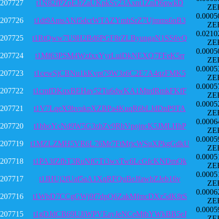
207727
t1N82fPZpEJrZaUKpkSv23Axnt1ZnD6pwkD
ZE
0.0005
207726
t1dt9AmsANf5dcrWTAZYmhSrZ7Ujmms6nB3
ZE
0.0210
207725
t1RtQww7U9H2Bd6PGF8rZLByungaN1SS6vQ
ZE
0.0005
207724
t1Mf63PSM4WzfxxYyrLuiDkNEXQ7FFeK5rr
ZE
0.0005
207723
t1cewSjCBNu1kKvpt79W3z6C2E7A4qzFMK5
ZE
0.0005
207722
t1cmfDKqxBEHav52Tu6dwKA1MtrdRmkFKfF
ZE
0.0005
207721
t1V7LqeX9hvukpXZBPa4KuqR6bLJdDnP9TA
ZE
0.0006
207720
t1bboYcNd9W5G3zhZv9RbVpojncK5JMLHhP
ZE
0.0005
207719
t1MZLZMH5VR6L76Mr7FtMrjcWSuXPkgGdkU
ZE
0.0005
207718
t1PA3fZfbT3RuNfGTt3wxTw6LcGfcKNDmQk
ZE
0.0005
207717
t1JHUj2fUaf5aA1XqRFQuBeJfawhZJeb16v
ZE
0.0006
207716
t1WbD7CCgGWj9f7dpQ6ZakMfmcDXz5dK8tS
ZE
0.0005
207715
t1gDJdCB69UJiWPVEayJeNCeMtbYWkBB5eJ
ZE