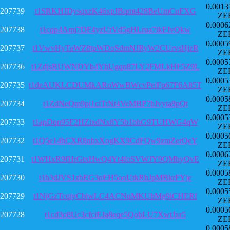
0.0013
207739
t1SRKHJDysqxzK46xpJBqmt428BeUmCuFXG
ZE
0.0006
207738
t1cqp4Amj7DF4yzUrVd5gHLrua7ikFJvQkw
ZE
0.0005
207737
t1VwvHyTaWZ8tpWDoSdmNJRyW2CUrvsHjzR
ZE
0.0005
207736
t1ZdjsBUWNDYb4YhUgqn87LY2FMLkHF5Z9L
ZE
0.0005
207735
t1deAUKLCDUMkARoWwBWcvPeiFp67F6A85T
ZE
0.0005
207734
t1ZdNeQm9pi1ciTrNt4VeMBP7bJvyta8pQt
ZE
0.0005
207733
t1apDqn95F2HZixdNx8Y5b1bhG9TUHWG4qW
ZE
0.0005
207732
t1Q5e14hCXR8nbxXogKX9CdFQw9zmZerQeY
ZE
0.0006
207731
t1WHxR9fHrGtxHwQ4Yt4foSVWJY9QMhyQvE
ZE
0.0005
207730
t1h3dJVS1zbEG3nEH5ooUtkRhJpMBkrFYje
ZE
0.0005
207729
t1NjGzTcqjyCbiwLC4ACNuMKUbMg9iCHERf
ZE
0.0005
207728
t1cd3o8Uc3cfciEJa8eqe5QobLU7XwtJxr5
ZE
0.0005