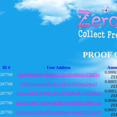
PROOF 
ID #
User Address
Amo
0.0006
207769
t1KHo8YqPqPe2hhMZ57nbx8SmDm1cYNibYs
ZE
0.0005
207768
t1Yk6x2iruam2JWgB2aXkS9vPqf3pwDdurQ
ZE
0.0005
207767
t1ZmjxE21UdvBHAcPVnHQZtBeePayaWuZKH
ZE
0.0006
207766
t1Uc8TTd4V7YGWh4EM65Q2bsPfMuT9HUw4v
ZE
0.0005
207765
t1XoeUaLm1Pw8PCuq8WmtAy1heeP2VDXkgM
ZE