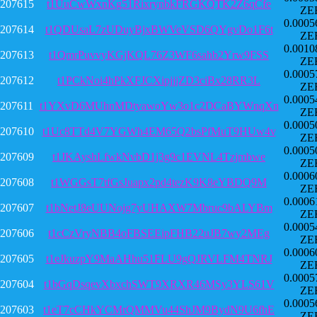
207615
t1UuCwWxnKg51RixrynbkFRGKQTK2Z6qCfe
ZE
0.0005
207614
t1QDUsaL7zUDuyBjxBWVeVSD6QYgvDo1F6t
ZE
0.0010
207613
t1QmrPuvvyKGjKQL76Z3WF6sahb2Yrw9FSS
ZE
0.0005
207612
t1PCkNoi4hPkXFJCXipjjjZD3ciBx28RR3L
ZE
0.0005
207611
t1YXvD6MUhnMDtyawoYw3o1c2DCaBYWnqXn
ZE
0.0005
207610
t1Uc8TTd4V7YGWh4EM65Q2bsPfMuT9HUw4v
ZE
0.0005
207609
t1JKAyshLfwkNvbD1j3g9c1EVNL4Tzjmbwe
ZE
0.0006
207608
t1WGGsT7tfGsJuapx2pd4tezK9K8eYBDQ9M
ZE
0.0006
207607
t1bNetJ8eUUNojg7yUHAXW7Mbruc9bALYBm
ZE
0.0005
207606
t1cCzVryNBB4oFBSEEipFHB22uJB7wy2MEg
ZE
0.0006
207605
t1eJkuzpY9MaAHhu51FLU9gQJRVLFM4TNRJ
ZE
0.0005
207604
t1bGqDsqevXbxchSWT9XRXR46MSy3YLS61V
ZE
0.0005
207603
t1eT7cCHkYCMrQMMVu44ShJM9BydN9U6fhE
ZE