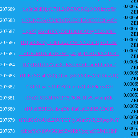
ZE
0.0005
207689
t1eSn28dHfyrU71L2eDZXCRCgQQXkzvof9r
ZE
0.0005
207688
t1NDfy7DAsZMkRzTX1ESJE5dbECJc28ws5c
ZE
0.0005
207687
t1goP7jxZcoDRYyZ9hD3p1mAbayYEz2bfhH
ZE
0.0005
207686
t1QmR8scVyTc8PLqwcYWcYNzfmfQSxzC3bc
ZE
0.0005
207685
t1VUEzM1UmbxtZ3WLy45gjQfYHG9rXNfVBk
ZE
0.0008
207684
t1ZgT8fTt137Vb7X2BZfJSFVPcodRbJmAm2
ZE
0.0005
207683
t1PtKxSGu4iV8CgQ7mgZEA6RbwV61KtoATQ
ZE
0.0006
207682
t1KhYhracry1Pf7eY1tnrHtxQuGE8qxssGH
ZE
0.0005
207681
t1SrZL51KJ4FtVBC5j76iNaUiv5ewbrmXfe
ZE
0.0005
207680
t1Undf8BREcnkxqDb4ffa8apL5dfk5ADGf5
ZE
0.0005
207679
t1YidGxWoUxL2U8YCYry3GmSWSj2Rpcp9wY
ZE
0.0005
207678
t1bboYcNd9W5G3zhZv9RbVpojncK5JMLHhP
ZE