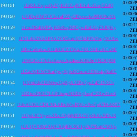
0.0009
193161
t1bRJvEpjzaQaYyKiVZxjNE1oLcGxqFZifQ
ZE
0.0009
193160
t1ViDqYW7LY2s1aF2ZyCDezovkePBKPtoYk
ZE
0.0021
193159
t1csuD84tWP5qKSr8vqBFCywEbLVqEhJQKy
ZE
0.0006
193158
t1YLrbbZS5AP9A2Y6EmmVF6kPPhYeqyWJAw
ZE
0.0006
193157
t1PnFn9n6oaX1fiM3CZTW4cF6USSKuXCxMf
ZE
0.0005
193156
t1WGGsT7tfGsJuapx2pd4tezK9K8eYBDQ9M
ZE
0.0009
193155
t1Z4eWKWF8mQwyStjJo8CeoimUNJv4pNn8E
ZE
0.0005
193154
t1VrtdfdeH2tWewQ48gA33Bp7yuE4F1NSCv
ZE
0.0006
193153
t1fZtukPNH7LGPfhmjeNSBSgJmqCZRwHcn6
ZE
0.0005
193152
t1deAUKLCDUMkARoWwBWcvPeiFp67F6A85T
ZE
0.0005
193151
t1Qpk3CYgwu3Xct53j6jMFXCVpShKvBFk18
ZE
0.0008
193150
t1XiQFX987AWCRdjRK3Nf1g2hJ7RnttCWVp
ZE
0.0005