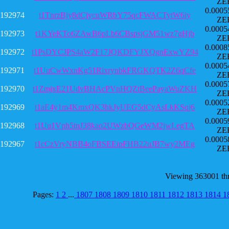
ZE
0.0005
192974
t1TnrzBjy8dCjycuWRbY75qcFWACTytW6iy
ZE
0.0005
192973
t1KYeKTo6ZAwB6pLb6CBspsjGM51wz7gHjb
ZE
0.0008
192972
t1PsDYCJPS4aW2F17JQKDFYJXQgnExwYZ94
ZE
0.0005
192971
t1UuCwWxnKg51RixrynbkFRGKQTK2Z6qCfe
ZE
0.0005
192970
t1ZmjxE21UdvBHAcPVnHQZtBeePayaWuZKH
ZE
0.0005
192969
t1aE4y1m4KmxQK3hkJyUEG5dCyAsLkKSqj6
ZE
0.0005
192968
t1Uu1Vph5tnJ38kao2UWzbQGeWM2jwLegTA
ZE
0.0005
192967
t1cCzVryNBB4oFBSEEipFHB22uJB7wy2MEg
ZE
Viewing 363001 th
Pages:
1
2
...
1807
1808
1809
1810
1811
1812
1813
1814
1