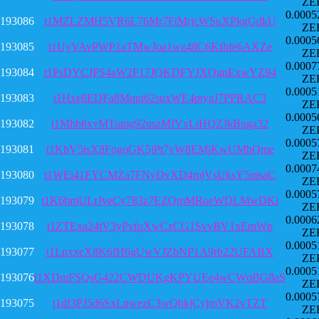
ZE
0.0005
193086
t1MZLZMH5VR6L76Mr7FtMrjcWSuXPkgGdkU
ZE
0.0005
193085
t1UyVAvPWP1aTMwJoa1wz48C6Kfhfe6AXZe
ZE
0.0007
193084
t1PsDYCJPS4aW2F17JQKDFYJXQgnExwYZ94
ZE
0.0005
193083
t1Hxe8EDFa8Mqui62suxWE4ptyaJ7PPRAC3
ZE
0.0005
193082
t1Mhb8xvMTumg92uszMfVxLtHQZJkBuga32
ZE
0.0005
193081
t1KbV5isX8FogoGK5jPt7yW8EMjKwUMhQme
ZE
0.0007
193080
t1WEi41FYCMZa7FNyDvXD4mjVsUksY5msaC
ZE
0.0005
193079
t1K6bmULrJveCy783z7EZQmMRoeWDLMwDKi
ZE
0.0006
193078
t1ZTExa24tV3yPvfqXwCzCG1SvvBV1xEmWp
ZE
0.0005
193077
t1LpxxeX8K6fH6gUwVJZbNP1A9rb22UFABX
ZE
0.0005
193076
t1XDmFSQsG422CWDUKgKPYUEe4wCWqBG8aS
ZE
0.0005
193075
t1df3PJ5d6SxLnwezC3wQbkjCyjmVK2vTZT
ZE