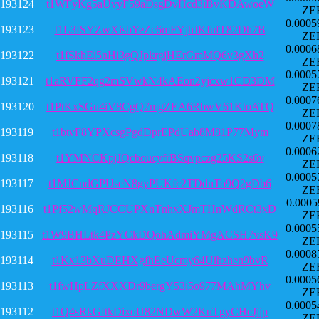
193124
t1WFyKg5aUvyF59aDsgDvHcd3iBvKDAwoeW
ZE
0.0005
193123
t1L3fSYZwXisbYeZc6mFYjhJKfufT82Dh7B
ZE
0.0006
193122
t1fSkhEi5nHi3gQJpkrgjHErGmMQ6v3gXh2
ZE
0.0005
193121
t1aRVFF2qg2mSVwkN4kAEon2yjcxw1CD3DM
ZE
0.0007
193120
t1PtKxSGu4iV8CgQ7mgZEA6RbwV61KtoATQ
ZE
0.0007
193119
t1btvF8YPXcsgPgdDprEPdUab8M81P77Mym
ZE
0.0006
193118
t1YMNCKpjJQcboucyfrBSqvpczg25KS2s6v
ZE
0.0005
193117
t1MJCndGPUseN8gyPUKfc2TDdnTo9Q2gDb6
ZE
0.0005
193116
t1Pf52wMqRJCCUPXnTnhxXJmTHnWdRCt3xD
ZE
0.0005
193115
t1W9BHLtk4PzYCkDQohAdmiYMgACSH7vsK9
ZE
0.0008
193114
t1Kx13bXuDEHXgfhEeUcmy64Uihzhen9bvR
ZE
0.0005
193113
t1fwHpLZfXXXDr9bergY53i5o977MAhMYhv
ZE
0.0005
193112
t1Q4sRkGftkDixoU82NDwW2KuTgyCHcJjjp
ZE