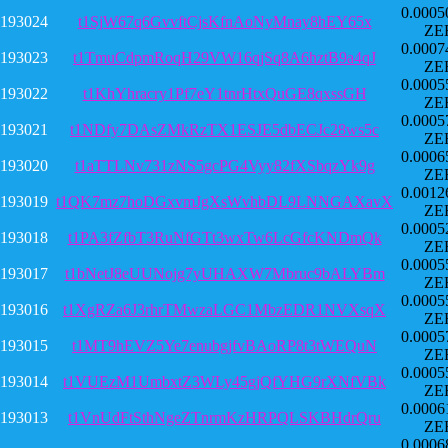
0.0005
193024
t1SjW67q6GvvftCjsKfnAoNyMnay8hEY65x
ZE
0.0007
193023
t1TmuCdpmRoqH29VW16qjSq8A6hztB9a4qJ
ZE
0.0005
193022
t1KhYhracry1Pf7eY1tnrHtxQuGE8qxssGH
ZE
0.0005
193021
t1NDfy7DAsZMkRzTX1ESJE5dbECJc28ws5c
ZE
0.0006
193020
t1aTTLNv731zNS5gcPG4Vyy82fXSbqzYk9g
ZE
0.0012
193019
t1QK7mz7hoDGxvmJgXsWvhbDL9LNNGAXavX
ZE
0.0005
193018
t1PA3fZfbT3RuNfGTt3wxTw6LcGfcKNDmQk
ZE
0.0005
193017
t1bNetJ8eUUNojg7yUHAXW7Mbruc9bALYBm
ZE
0.0005
193016
t1XgRZa6J3rhrTMwzaLGC1MbzEDR1NVXsqX
ZE
0.0005
193015
t1MT9hEVZ5Ye7enubgjfvBAoRP8t3tWEQuN
ZE
0.0005
193014
t1VUEzM1UmbxtZ3WLy45gjQfYHG9rXNfVBk
ZE
0.0006
193013
t1VnUdFtSthNgeZTnrmKzHRPQLSKBHdrQru
ZE
0.0006