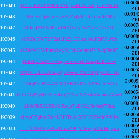
0.0006
193049
t1b5qrEYbTXM9P3AUjnkBGNieaCp7nDWeJR
ZE
0.0014
193048
t1bRJvEpjzaQaYyKiVZxjNE1oLcGxqFZifQ
ZE
0.0007
193047
t1da3jXiKtb8RjoHxbGVnKYr77oA14txZ1h
ZE
0.0008
193046
t1ViDqYW7LY2s1aF2ZyCDezovkePBKPtoYk
ZE
0.0005
193045
t1Z4eWKWF8mQwyStjJo8CeoimUNJv4pNn8E
ZE
0.0006
193044
t1aGEpBuWbZArnj2wSxmq1fJxquyK85Cvxv
ZE
0.0005
193043
t1QDUsaL7zUDuyBjxBWVeVSD6QYgvDo1F6t
ZE
0.0009
193042
t1XiQFX987AWCRdjRK3Nf1g2hJ7RnttCWVp
ZE
0.0005
193041
t1TYGy8QMEUyes4VQZXoJ3xVBhWymuKjZWR
ZE
0.0008
193040
t1b9o5hR9LRiWbtRnepYzDGLy5aSstS7Nm1
ZE
0.0005
193039
t1cspCZgbhvB6ciUNBDiAqXXKREWJdZ9Lbs
ZE
0.0005
193038
t1LnV8Js8AXsAwH5c2Z9QV4kwjGRS3aQqsm
ZE
0.0005