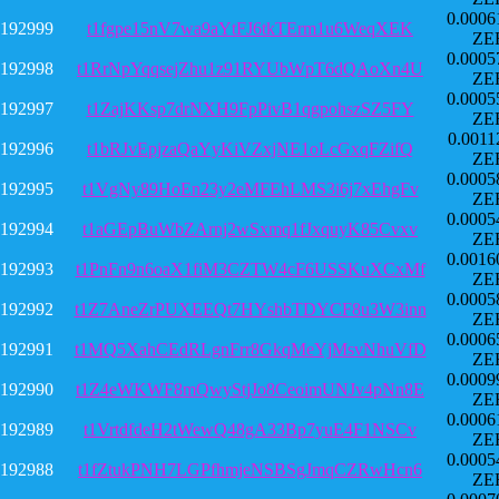
0.0006
192999
t1fgpe15nV7wa9aYtFJ6tkTErm1u6WeqXEK
ZE
0.0005
192998
t1RrNpYqqsejZhu1z91RYUbWpT6dQAoXn4U
ZE
0.0005
192997
t1ZajKKsp7drNXH9FpPivB1qgpohszSZ5FY
ZE
0.0011
192996
t1bRJvEpjzaQaYyKiVZxjNE1oLcGxqFZifQ
ZE
0.0005
192995
t1VgNy89HoEn23y2eMFEhLMS3i6j7xEhgFv
ZE
0.0005
192994
t1aGEpBuWbZArnj2wSxmq1fJxquyK85Cvxv
ZE
0.0016
192993
t1PnFn9n6oaX1fiM3CZTW4cF6USSKuXCxMf
ZE
0.0005
192992
t1Z7AneZrPUXEEQt7HYshbTDYCF8u3W3inn
ZE
0.0006
192991
t1MQ5XahCEdRLgnFrr8GkqMeYjMsvNhuVfD
ZE
0.0009
192990
t1Z4eWKWF8mQwyStjJo8CeoimUNJv4pNn8E
ZE
0.0006
192989
t1VrtdfdeH2tWewQ48gA33Bp7yuE4F1NSCv
ZE
0.0005
192988
t1fZtukPNH7LGPfhmjeNSBSgJmqCZRwHcn6
ZE