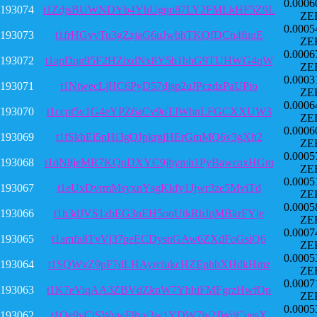
0.0006
193074
t1ZdjsBUWNDYb4YhUgqn87LY2FMLkHF5Z9L
ZE
0.0005
193073
t1frHGvyTu3gZzjaG6uJwbhTKQfDCn4fuuE
ZE
0.0006
193072
t1apDqn95F2HZixdNx8Y5b1bhG9TUHWG4qW
ZE
0.0003
193071
t1NtwecLjHC6PyD57djsp2uJPczdzPaUPio
ZE
0.0006
193070
t1ccpt5v1G4eYPZ6aCv9oTJWbnLFGCXXUW3
ZE
0.0006
193069
t1fSkhEi5nHi3gQJpkrgjHErGmMQ6v3gXh2
ZE
0.0005
193068
t1dN8jeMR7KQnDXYC9jbymh1PyBawcaxHGm
ZE
0.0005
193067
t1eUxDvrmMsyxnYsgKkfy1Jjwr3ze5MviTd
ZE
0.0005
193066
t1h3dJVS1zbEG3nEH5ooUtkRhJpMBkrFYje
ZE
0.0007
193065
t1amfa8TvVj37peECDysnGAw6ZXdFoGsiQ6
ZE
0.0005
193064
t1SQWvZ9pF7dLHAyrciukcHZEphbXHdkHmz
ZE
0.0007
193063
t1K7eViqAA3ZBVdZknW7YhhiFMFgrzHwfQn
ZE
0.0005
193062
t1Qe9vCjSWywF8yv3w1YDW7iy2JWriCuesX