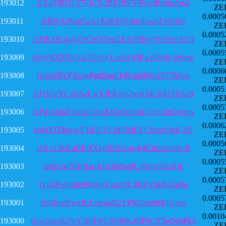
193012
t1ZgT8fTt137Vb7X2BZfJSFVPcodRbJmAm2
ZE
0.0005
193011
t1JHUj2fUaf5aA1XqRFQuBeJfawhZJeb16v
ZE
0.0005
193010
t1PtKxSGu4iV8CgQ7mgZEA6RbwV61KtoATQ
ZE
0.0005
193009
t1eyP8XJ7LQe43UPcgYmAF44Ew6Pu8UnWmc
ZE
0.0006
193008
t1btvF8YPXcsgPgdDprEPdUab8M81P77Mym
ZE
0.0005
193007
t1QJQeYCAjAvLwXJPKjjvj2wxG4CmU3X6pB
ZE
0.0005
193006
t1P41UdoE3kmCfq5oEKkQmEuCQcUJmGyrmx
ZE
0.0006
193005
t1d4ZJTMqqsT3sEUVLMTijdEYLBtmV8uGaD
ZE
0.0005
193004
t1Kx13bXuDEHXgfhEeUcmy64Uihzhen9bvR
ZE
0.0005
193003
t1bSUqDHffkn16Yt3ib3at8L3N6rx7duXfe
ZE
0.0005
193002
t1TZPvSuJnePMzjgT1gz7rC4BZVdi4U2aNq
ZE
0.0005
193001
t1gBru2FwxtULvteaaXqYPM2drob6EjUgxh
ZE
0.0010
193000
t1co26wzU7nY28HWL9AMKsQFbCY5oDebPk3
ZE