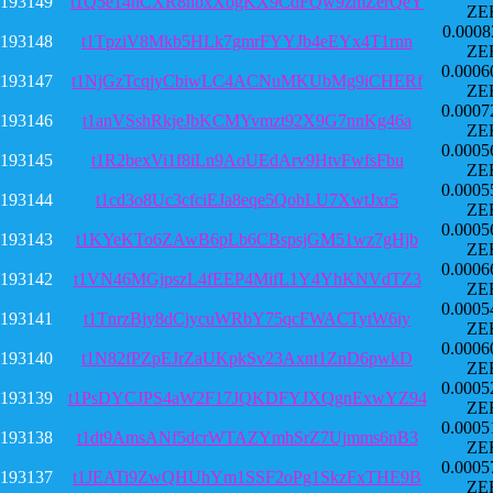
193149
t1Q5e14hCXR8nbxXogKX9CdFQw9zmZerQeY
ZE
0.0008
193148
t1TpziV8Mkb5HLk7gmrFYYJb4eEYx4T1rnn
ZE
0.0006
193147
t1NjGzTcqjyCbiwLC4ACNuMKUbMg9iCHERf
ZE
0.0007
193146
t1anVSshRkjeJbKCMYvmzt92X9G7nnKg46a
ZE
0.0005
193145
t1R2bexVi1f8iLn9AoUEdArv9HtvFwfsFbu
ZE
0.0005
193144
t1cd3o8Uc3cfciEJa8eqe5QobLU7XwtJxr5
ZE
0.0005
193143
t1KYeKTo6ZAwB6pLb6CBspsjGM51wz7gHjb
ZE
0.0006
193142
t1VN46MGjpszL4fEEP4MifL1Y4YhKNVdTZ3
ZE
0.0005
193141
t1TnrzBjy8dCjycuWRbY75qcFWACTytW6iy
ZE
0.0006
193140
t1N82fPZpEJrZaUKpkSv23Axnt1ZnD6pwkD
ZE
0.0005
193139
t1PsDYCJPS4aW2F17JQKDFYJXQgnExwYZ94
ZE
0.0005
193138
t1dt9AmsANf5dcrWTAZYmhSrZ7Ujmms6nB3
ZE
0.0005
193137
t1JEATi9ZwQHUhYm1SSF2oPg1SkzFxTHE9B
ZE