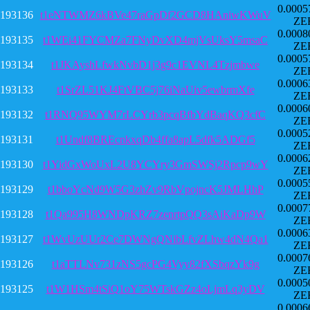
0.0005
193136
t1eNTWMZ6kBVe47raGpDf2GCD8HAniwKWuV
ZE
0.0008
193135
t1WEi41FYCMZa7FNyDvXD4mjVsUksY5msaC
ZE
0.0005
193134
t1JKAyshLfwkNvbD1j3g9c1EVNL4Tzjmbwe
ZE
0.0006
193133
t1SrZL51KJ4FtVBC5j76iNaUiv5ewbrmXfe
ZE
0.0006
193132
t1RNQ95WYM7rLCYrb3pcqBfbYdBaqKQ3cfC
ZE
0.0005
193131
t1Undf8BREcnkxqDb4ffa8apL5dfk5ADGf5
ZE
0.0006
193130
t1YidGxWoUxL2U8YCYry3GmSWSj2Rpcp9wY
ZE
0.0005
193129
t1bboYcNd9W5G3zhZv9RbVpojncK5JMLHhP
ZE
0.0007
193128
t1Qa995H8WNDpKRZ7zenrtpQQ3sAiKaDp9W
ZE
0.0006
193127
t1WvUzUUr2Ce7DWNgQNibLfvZLhw4dN4Qa1
ZE
0.0007
193126
t1aTTLNv731zNS5gcPG4Vyy82fXSbqzYk9g
ZE
0.0005
193125
t1W1HSm4tSiQ1oY75WTskGZz4oLjmLq3yDV
ZE
0.0006