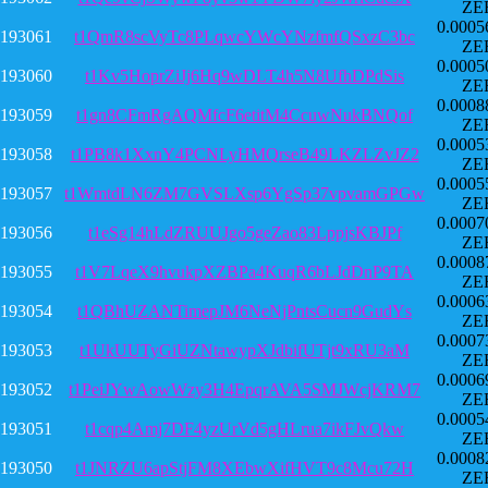
ZE
0.0005
193061
t1QmR8scVyTc8PLqwcYWcYNzfmfQSxzC3bc
ZE
0.0005
193060
t1Kv5HoprZiJj6Hq9wDLT4h5N8UfhDPdSis
ZE
0.0008
193059
t1gn8CFmRgAQMfcF6etitM4CcuwNukBNQof
ZE
0.0005
193058
t1PB8k1XxnY4PCNLyHMQrseB49LKZLZvJZ2
ZE
0.0005
193057
t1WmtdLN6ZM7GVSLXsp6YgSp37vpvamGPGw
ZE
0.0007
193056
t1eSg14hLdZRUUJgo5geZao83LppjsKBJPf
ZE
0.0008
193055
t1V7LqeX9hvukpXZBPa4KuqR6bLJdDnP9TA
ZE
0.0006
193054
t1QBhUZANTimepJM6NeNjPntsCucn9GudYs
ZE
0.0007
193053
t1UkUUTyGiUZNtawypXJdbifUTjt9xRU3aM
ZE
0.0006
193052
t1PeiJYwAowWzy3H4EpqrAVA5SMJWcjKRM7
ZE
0.0005
193051
t1cqp4Amj7DF4yzUrVd5gHLrua7ikFJvQkw
ZE
0.0008
193050
t1JNRZU6apStjFM8XEbwXifHVT9c8Mcu72H
ZE