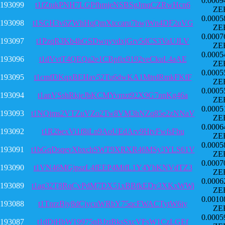
0.0009
193099
t1fZtukPNH7LGPfhmjeNSBSgJmqCZRwHcn6
ZE
0.0005
193098
t1SGH3v6ZWhHqQmXtccaru7bwjWn4DF2uVG
ZE
0.0007
193097
t1PzqR3Kb4hGSDwqyvdxjGrv5dCS3VaUJLV
ZE
0.0005
193096
t1dVvtT4QEQa2e1CBpfix9192veCkuL4aAE
ZE
0.0005
193095
t1cmfDKqxBEHav52Tu6dwKA1MtrdRmkFKfF
ZE
0.0005
193094
t1anVSshRkjeJbKCMYvmzt92X9G7nnKg46a
ZE
0.0005
193093
t1NQjms2VTZuVZo2Tw8VM3hNZq85e2zNNaV
ZE
0.0006
193092
t1R2bexVi1f8iLn9AoUEdArv9HtvFwfsFbu
ZE
0.0005
193091
t1bGqDsqevXbxchSWT9XRXR46MSy3YLS61V
ZE
0.0007
193090
t1VN46MGjpszL4fEEP4MifL1Y4YhKNVdTZ3
ZE
0.0006
193089
t1ag32T8RqCvPdM7DX51xBBfkEDv3XKxWWi
ZE
0.0010
193088
t1TnrzBjy8dCjycuWRbY75qcFWACTytW6iy
ZE
0.0005
193087
t1dDjHbW19975nBJztBksSxcVFsW1CzLGEf