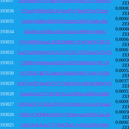
193037
t1JzmmMnYVE3qd9TeQ9gTsW4t2ZxYTBuPHU
ZE
0.0008
193036
t1TpziV8Mkb5HLk7gmrFYYJb4eEYx4T1rnn
ZE
0.0006
193035
t1anVSshRkjeJbKCMYvmzt92X9G7nnKg46a
ZE
0.0006
193034
t1R2bexVi1f8iLn9AoUEdArv9HtvFwfsFbu
ZE
0.0006
193033
t1VN46MGjpszL4fEEP4MifL1Y4YhKNVdTZ3
ZE
0.0006
193032
t1aUXmPFKpb9xYcGUQUXT1T2HXuh53J5o7h
ZE
0.0005
193031
t1ZBRrQWbmuqxREtUqSP2SQi8fpkijXWCcX
ZE
0.0005
193030
t1LXPtX54h7Z3a4cpvXk4n8VdbVXwKyXsDe
ZE
0.0037
193029
t1NY3xfPYfaoEWYVVk6K2kWyd9QfHJhfWVQ
ZE
0.0005
193028
t1gagJUkeUCYENhSYAa2cffRgxoBM1rFaMB
ZE
0.0009
193027
t1WEi41FYCMZa7FNyDvXD4mjVsUksY5msaC
ZE
0.0005
193026
t1MUsCWBR4gXPkyUYKjpkvxmDj8tYk3ao3k
ZE
0.0006
193025
t1bqUbyk3fAaVY7thnCRwLvyHSsuDSjUrMv
ZE