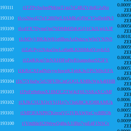
0.0009
193111
t1TZPvSuJnePMzjgT1gz7rC4BZVdi4U2aNq
ZE
0.0005
193110
t1co26wzU7nY28HWL9AMKsQFbCY5oDebPk3
ZE
0.0005
193109
t1cdTX7DynuQpi7SDMMZbKtGQ1Ch2Ug4A3F
ZE
0.0010
193108
t1cM3yVBKfkW81q6BenAxDstzcwWh6YNJN5
ZE
0.0005
193107
t1ZaUPyi1N4za5iwLci6a8LKH6Mo6YnyhAS
ZE
0.0008
193106
t1ZajKKsp7drNXH9FpPivB1qgpohszSZ5FY
ZE
0.0005
193105
t1KRrCXFa4NdvywfqwpKTghK3uTPUMScEFA
ZE
0.0005
193104
t1b75Y6ufw5zU9FUBCiqGQGLXMBcWgA4HHB
ZE
0.0009
193103
t1PnFn9n6oaX1fiM3CZTW4cF6USSKuXCxMf
ZE
0.0006
193102
t1XJKCSUXQzYS1Hzj7v7Jq6J8CKfQ8RAMUk
ZE
0.0005
193101
t1MP3FANP8j7KnvstVG3VBAWfjxCyc8fRQh
ZE
0.0009
193100
t1VrtdfdeH2tWewQ48gA33Bp7yuE4F1NSCv
ZE