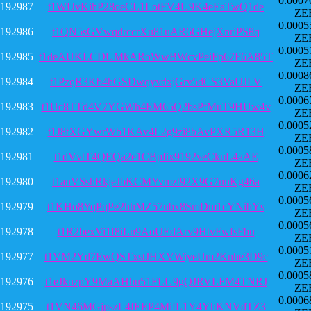
0.0007
192987
t1WUvKihP28oeCL1LotFV4U9K4eEaTwQ1de
ZE
0.0005
192986
t1QN5sGVwqdrccrXu81uAR6GHejXnriPS8q
ZE
0.0005
192985
t1deAUKLCDUMkARoWwBWcvPeiFp67F6A85T
ZE
0.0008
192984
t1PzqR3Kb4hGSDwqyvdxjGrv5dCS3VaUJLV
ZE
0.0006
192983
t1Uc8TTd4V7YGWh4EM65Q2bsPfMuT9HUw4v
ZE
0.0005
192982
t1J8tXGYwrWb1KAv4L2g9zi8bAvPXR5R13H
ZE
0.0005
192981
t1dVvtT4QEQa2e1CBpfix9192veCkuL4aAE
ZE
0.0006
192980
t1anVSshRkjeJbKCMYvmzt92X9G7nnKg46a
ZE
0.0005
192979
t1KHo8YqPqPe2hhMZ57nbx8SmDm1cYNibYs
ZE
0.0005
192978
t1R2bexVi1f8iLn9AoUEdArv9HtvFwfsFbu
ZE
0.0005
192977
t1VM2Yd7EwQSTxstJHXVWiyeUm2Knhe3D9c
ZE
0.0005
192976
t1eJkuzpY9MaAHhu51FLU9gQJRVLFM4TNRJ
ZE
0.0006
192975
t1VN46MGjpszL4fEEP4MifL1Y4YhKNVdTZ3