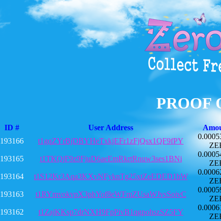
PROOF 
ID #
User Address
Amo
0.0005
193166
t1gqZYrBjDBYHeTxkjEFr1zFjQsx1QF9fPY
ZE
0.0005
193165
t1TKQjF9z9FjuD6aeEmRkrtRnuw3ses1BNi
ZE
0.0006
193164
t1S12Kr3Aqa3KXvNFyknTg25xtZeEDED1bW
ZE
0.0005
193163
t1RYmvokvpX3phYof8eWFmZUsaWJvsSoivC
ZE
0.0006
193162
t1ZajKKsp7drNXH9FpPivB1qgpohszSZ5FY
ZE