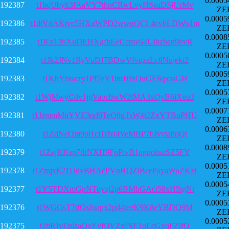
0.0005
192387
t1bqUbyk3fAaVY7thnCRwLvyHSsuDSjUrMv
ZE
0.0005
192386
t1dtVdAKtyc5HXuWPD2wwgQCL4cvbLDWo1m
ZE
0.0008
192385
t1Kx13bXuDEHXgfhEeUcmy64Uihzhen9bvR
ZE
0.0005
192384
t1Jk2JNv1RyVuDJ7BDwVfvqzzLc8Nujeki2
ZE
0.0005
192383
t1KhYhracry1Pf7eY1tnrHtxQuGE8qxssGH
ZE
0.0005
192382
t1WjMwyCdv1jgVaocbwW2tMA3xQvB6iXeu3
ZE
0.0007
192381
t1JzmmMnYVE3qd9TeQ9gTsW4t2ZxYTBuPHU
ZE
0.0006
192380
t1ZdNeQm9pi1ciTrNt4VeMBP7bJvyta8pQt
ZE
0.0008
192379
t1ZajKKsp7drNXH9FpPivB1qgpohszSZ5FY
ZE
0.0005
192378
t1ZmjxE21UdvBHAcPVnHQZtBeePayaWuZKH
ZE
0.0005
192377
t1Y5TDXmGpNTuyzj2p6BMhGAci58xH5tgNt
ZE
0.0005
192376
t1WGGsT7tfGsJuapx2pd4tezK9K8eYBDQ9M
ZE
0.0005
192375
t1bRJvEpjzaQaYyKiVZxjNE1oLcGxqFZifQ