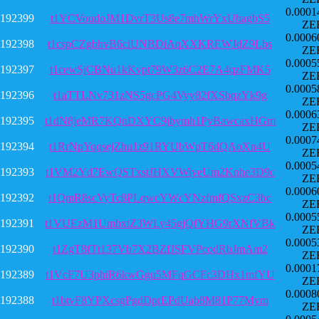
0.0001
192399
t1YCVoudoJM1DvrT3Us8e7mhWrYxUhagbS5
ZE
0.0006
192398
t1cspCZgbhvB6ciUNBDiAqXXKREWJdZ9Lbs
ZE
0.0005
192397
t1cewSjCBNu1kKvpt79W3z6C2E7A4qzFMK5
ZE
0.0005
192396
t1aTTLNv731zNS5gcPG4Vyy82fXSbqzYk9g
ZE
0.0006
192395
t1dN8jeMR7KQnDXYC9jbymh1PyBawcaxHGm
ZE
0.0007
192394
t1RrNpYqqsejZhu1z91RYUbWpT6dQAoXn4U
ZE
0.0005
192393
t1VM2Yd7EwQSTxstJHXVWiyeUm2Knhe3D9c
ZE
0.0006
192392
t1QmR8scVyTc8PLqwcYWcYNzfmfQSxzC3bc
ZE
0.0005
192391
t1VUEzM1UmbxtZ3WLy45gjQfYHG9rXNfVBk
ZE
0.0005
192390
t1ZgT8fTt137Vb7X2BZfJSFVPcodRbJmAm2
ZE
0.0001
192389
t1VcF7U3phiR6kwGgu5MFqGCFc3DHx1mfYU
ZE
0.0008
192388
t1btvF8YPXcsgPgdDprEPdUab8M81P77Mym
ZE