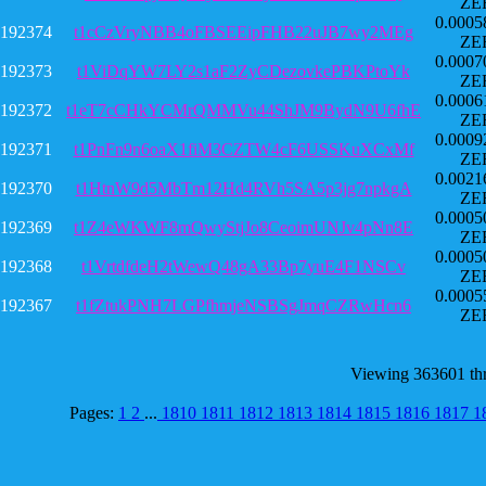
ZE
0.0005
192374
t1cCzVryNBB4oFBSEEipFHB22uJB7wy2MEg
ZE
0.0007
192373
t1ViDqYW7LY2s1aF2ZyCDezovkePBKPtoYk
ZE
0.0006
192372
t1eT7cCHkYCMrQMMVu44ShJM9BydN9U6fhE
ZE
0.0009
192371
t1PnFn9n6oaX1fiM3CZTW4cF6USSKuXCxMf
ZE
0.0021
192370
t1HtnW9d5MbTm12Hd4RVh5SA5p3jg7npkgA
ZE
0.0005
192369
t1Z4eWKWF8mQwyStjJo8CeoimUNJv4pNn8E
ZE
0.0005
192368
t1VrtdfdeH2tWewQ48gA33Bp7yuE4F1NSCv
ZE
0.0005
192367
t1fZtukPNH7LGPfhmjeNSBSgJmqCZRwHcn6
ZE
Viewing 363601 th
Pages:
1
2
...
1810
1811
1812
1813
1814
1815
1816
1817
1