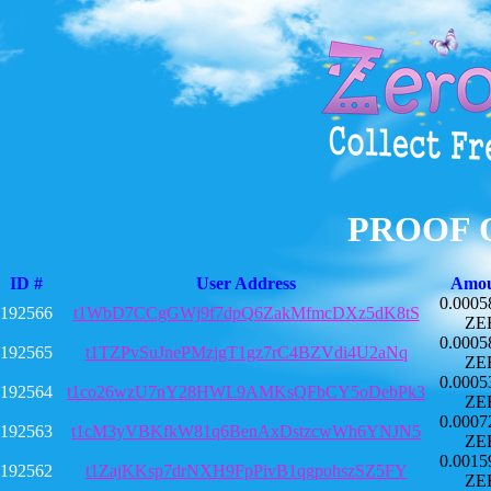
PROOF 
ID #
User Address
Amo
0.0005
192566
t1WbD7CCgGWj9f7dpQ6ZakMfmcDXz5dK8tS
ZE
0.0005
192565
t1TZPvSuJnePMzjgT1gz7rC4BZVdi4U2aNq
ZE
0.0005
192564
t1co26wzU7nY28HWL9AMKsQFbCY5oDebPk3
ZE
0.0007
192563
t1cM3yVBKfkW81q6BenAxDstzcwWh6YNJN5
ZE
0.0015
192562
t1ZajKKsp7drNXH9FpPivB1qgpohszSZ5FY
ZE