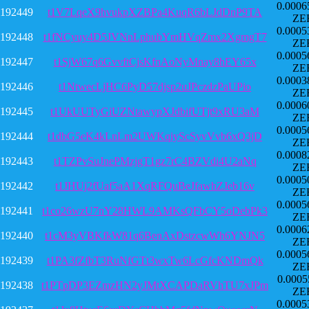
0.0006
192449
t1V7LqeX9hvukpXZBPa4KuqR6bLJdDnP9TA
ZE
0.0005
192448
t1fNCyuy4D5JVNnLphubYmHVqZmx2XgmgT7
ZE
0.0005
192447
t1SjW67q6GvvftCjsKfnAoNyMnay8hEY65x
ZE
0.0003
192446
t1NtwecLjHC6PyD57djsp2uJPczdzPaUPio
ZE
0.0006
192445
t1UkUUTyGiUZNtawypXJdbifUTjt9xRU3aM
ZE
0.0005
192444
t1dbG5eK4kLnLm2UWKqiyScSyvVvb6xQ3jD
ZE
0.0008
192443
t1TZPvSuJnePMzjgT1gz7rC4BZVdi4U2aNq
ZE
0.0005
192442
t1JHUj2fUaf5aA1XqRFQuBeJfawhZJeb16v
ZE
0.0005
192441
t1co26wzU7nY28HWL9AMKsQFbCY5oDebPk3
ZE
0.0006
192440
t1cM3yVBKfkW81q6BenAxDstzcwWh6YNJN5
ZE
0.0005
192439
t1PA3fZfbT3RuNfGTt3wxTw6LcGfcKNDmQk
ZE
0.0005
192438
t1PTpDP3EZmzHN2yJMtXCAPDaRVhTU7xJPm
ZE
0.0005