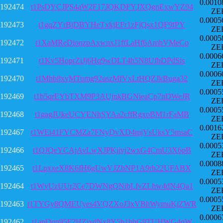
0.0010
192474
t1PsDYCJPS4aW2F17JQKDFYJXQgnExwYZ94
ZE
0.0005
192473
t1gqZYrBjDBYHeTxkjEFr1zFjQsx1QF9fPY
ZE
0.0005
192472
t1XaMReDionzpAxwnxJ1ffLaHf6AmhVMeCo
ZE
0.0006
192471
t1Kv5HoprZiJj6Hq9wDLT4h5N8UfhDPdSis
ZE
0.0006
192470
t1Mhb8xvMTumg92uszMfVxLtHQZJkBuga32
ZE
0.0005
192469
t1b5qrEYbTXM9P3AUjnkBGNieaCp7nDWeJR
ZE
0.0005
192468
t1gagJUkeUCYENhSYAa2cffRgxoBM1rFaMB
ZE
0.0016
192467
t1WEi41FYCMZa7FNyDvXD4mjVsUksY5msaC
ZE
0.0005
192466
t1QJQeYCAjAvLwXJPKjjvj2wxG4CmU3X6pB
ZE
0.0008
192465
t1LpxxeX8K6fH6gUwVJZbNP1A9rb22UFABX
ZE
0.0005
192464
t1WvUzUUr2Ce7DWNgQNibLfvZLhw4dN4Qa1
ZE
0.0005
192463
t1TYGy8QMEUyes4VQZXoJ3xVBhWymuKjZWR
ZE
0.0006
192462
t1apDqn95F2HZixdNx8Y5b1bhG9TUHWG4qW