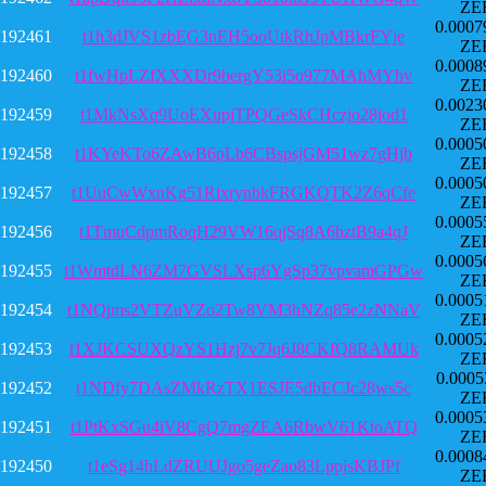
ZE
0.0007
192461
t1h3dJVS1zbEG3nEH5ooUtkRhJpMBkrFYje
ZE
0.0008
192460
t1fwHpLZfXXXDr9bergY53i5o977MAhMYhv
ZE
0.0023
192459
t1MkNsXq9UoEXupjTPQGeSkCHczjo28jod1
ZE
0.0005
192458
t1KYeKTo6ZAwB6pLb6CBspsjGM51wz7gHjb
ZE
0.0005
192457
t1UuCwWxnKg51RixrynbkFRGKQTK2Z6qCfe
ZE
0.0005
192456
t1TmuCdpmRoqH29VW16qjSq8A6hztB9a4qJ
ZE
0.0005
192455
t1WmtdLN6ZM7GVSLXsp6YgSp37vpvamGPGw
ZE
0.0005
192454
t1NQjms2VTZuVZo2Tw8VM3hNZq85e2zNNaV
ZE
0.0005
192453
t1XJKCSUXQzYS1Hzj7v7Jq6J8CKfQ8RAMUk
ZE
0.0005
192452
t1NDfy7DAsZMkRzTX1ESJE5dbECJc28ws5c
ZE
0.0005
192451
t1PtKxSGu4iV8CgQ7mgZEA6RbwV61KtoATQ
ZE
0.0008
192450
t1eSg14hLdZRUUJgo5geZao83LppjsKBJPf
ZE