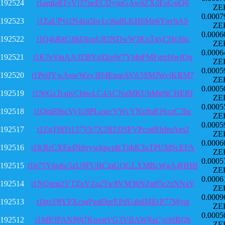
192524
t1amfa8TvVj37peECDysnGAw6ZXdFoGsiQ6
ZE
0.0007
192523
t1ZaUPyi1N4za5iwLci6a8LKH6Mo6YnyhAS
ZE
0.0006
192522
t1Q4sRkGftkDixoU82NDwW2KuTgyCHcJjjp
ZE
0.0006
192521
t1K7eViqAA3ZBVdZknW7YhhiFMFgrzHwfQn
ZE
0.0005
192520
t1PeiJYwAowWzy3H4EpqrAVA5SMJWcjKRM7
ZE
0.0005
192519
t1NjGzTcqjyCbiwLC4ACNuMKUbMg9iCHERf
ZE
0.0005
192518
t1QmR8scVyTc8PLqwcYWcYNzfmfQSxzC3bc
ZE
0.0005
192517
t1ZgT8fTt137Vb7X2BZfJSFVPcodRbJmAm2
ZE
0.0006
192516
t1KRrCXFa4NdvywfqwpKTghK3uTPUMScEFA
ZE
0.0005
192515
t1b75Y6ufw5zU9FUBCiqGQGLXMBcWgA4HHB
ZE
0.0006
192514
t1NQjms2VTZuVZo2Tw8VM3hNZq85e2zNNaV
ZE
0.0009
192513
t1btvF8YPXcsgPgdDprEPdUab8M81P77Mym
ZE
0.0005
192512
t1MP3FANP8j7KnvstVG3VBAWfjxCyc8fRQh
ZE