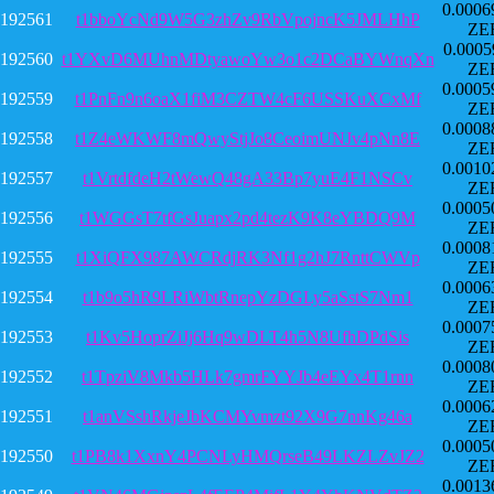
0.0006
192561
t1bboYcNd9W5G3zhZv9RbVpojncK5JMLHhP
ZE
0.0005
192560
t1YXvD6MUhnMDtyawoYw3o1c2DCaBYWnqXn
ZE
0.0005
192559
t1PnFn9n6oaX1fiM3CZTW4cF6USSKuXCxMf
ZE
0.0008
192558
t1Z4eWKWF8mQwyStjJo8CeoimUNJv4pNn8E
ZE
0.0010
192557
t1VrtdfdeH2tWewQ48gA33Bp7yuE4F1NSCv
ZE
0.0005
192556
t1WGGsT7tfGsJuapx2pd4tezK9K8eYBDQ9M
ZE
0.0008
192555
t1XiQFX987AWCRdjRK3Nf1g2hJ7RnttCWVp
ZE
0.0006
192554
t1b9o5hR9LRiWbtRnepYzDGLy5aSstS7Nm1
ZE
0.0007
192553
t1Kv5HoprZiJj6Hq9wDLT4h5N8UfhDPdSis
ZE
0.0008
192552
t1TpziV8Mkb5HLk7gmrFYYJb4eEYx4T1rnn
ZE
0.0006
192551
t1anVSshRkjeJbKCMYvmzt92X9G7nnKg46a
ZE
0.0005
192550
t1PB8k1XxnY4PCNLyHMQrseB49LKZLZvJZ2
ZE
0.0013