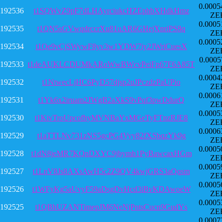
0.0005
192536
t1SQWvZ9pF7dLHAyrciukcHZEphbXHdkHmz
ZE
0.0005
192535
t1QN5sGVwqdrccrXu81uAR6GHejXnriPS8q
ZE
0.0005
192534
t1Qe9vCjSWywF8yv3w1YDW7iy2JWriCuesX
ZE
0.0005
192533
t1deAUKLCDUMkARoWwBWcvPeiFp67F6A85T
ZE
0.0004
192532
t1NtwecLjHC6PyD57djsp2uJPczdzPaUPio
ZE
0.0006
192531
t1Yk6x2iruam2JWgB2aXkS9vPqf3pwDdurQ
ZE
0.0005
192530
t1KivTroUpcofhyMVNBaYxMGeTyFTnzRJE8
ZE
0.0006
192529
t1aTTLNv731zNS5gcPG4Vyy82fXSbqzYk9g
ZE
0.0005
192528
t1dN8jeMR7KQnDXYC9jbymh1PyBawcaxHGm
ZE
0.0005
192527
t1LnV8Js8AXsAwH5c2Z9QV4kwjGRS3aQqsm
ZE
0.0005
192526
t1WFyKg5aUvyF59aDsgDvHcd3iBvKDAwoeW
ZE
0.0005
192525
t1QBhUZANTimepJM6NeNjPntsCucn9GudYs
ZE
0.0007