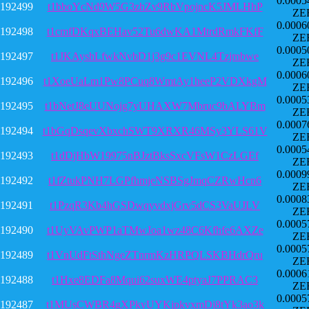
0.0005
192499
t1bboYcNd9W5G3zhZv9RbVpojncK5JMLHhP
ZE
0.0006
192498
t1cmfDKqxBEHav52Tu6dwKA1MtrdRmkFKfF
ZE
0.0005
192497
t1JKAyshLfwkNvbD1j3g9c1EVNL4Tzjmbwe
ZE
0.0006
192496
t1XoeUaLm1Pw8PCuq8WmtAy1heeP2VDXkgM
ZE
0.0005
192495
t1bNetJ8eUUNojg7yUHAXW7Mbruc9bALYBm
ZE
0.0007
192494
t1bGqDsqevXbxchSWT9XRXR46MSy3YLS61V
ZE
0.0005
192493
t1dDjHbW19975nBJztBksSxcVFsW1CzLGEf
ZE
0.0009
192492
t1fZtukPNH7LGPfhmjeNSBSgJmqCZRwHcn6
ZE
0.0008
192491
t1PzqR3Kb4hGSDwqyvdxjGrv5dCS3VaUJLV
ZE
0.0005
192490
t1UyVAvPWP1aTMwJoa1wz48C6Kfhfe6AXZe
ZE
0.0005
192489
t1VnUdFtSthNgeZTnrmKzHRPQLSKBHdrQru
ZE
0.0006
192488
t1Hxe8EDFa8Mqui62suxWE4ptyaJ7PPRAC3
ZE
0.0005
192487
t1MUsCWBR4gXPkyUYKjpkvxmDj8tYk3ao3k