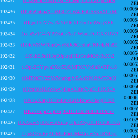
192437
t1Jx8HtucE6xrDYsCHhhMq5fdNpwQueoarN
ZE
0.0005
192436
t1PnFn9n6oaX1fiM3CZTW4cF6USSKuXCxMf
ZE
0.0005
192435
t1fgpe15nV7wa9aYtFJ6tkTErm1u6WeqXEK
ZE
0.0005
192434
t1ccpt5v1G4eYPZ6aCv9oTJWbnLFGCXXUW3
ZE
0.0005
192433
t1Z4eWKWF8mQwyStjJo8CeoimUNJv4pNn8E
ZE
0.0005
192432
t1fSkhEi5nHi3gQJpkrgjHErGmMQ6v3gXh2
ZE
0.0005
192431
t1Qpk3CYgwu3Xct53j6jMFXCVpShKvBFk18
ZE
0.0005
192430
t1MT9hEVZ5Ye7enubgjfvBAoRP8t3tWEQuN
ZE
0.0005
192429
t1VrtdfdeH2tWewQ48gA33Bp7yuE4F1NSCv
ZE
0.0006
192428
t1PdrwXhtyTCFmEmxErUrRmeva3aqtjKJxB
ZE
0.0005
192427
t1Kv5HoprZiJj6Hq9wDLT4h5N8UfhDPdSis
ZE
0.0102
192426
t1XAwwYjKZfwrdVpkgTQdJASyUUDxVdG7kA
ZE
0.0005
192425
t1gn8CFmRgAQMfcF6etitM4CcuwNukBNQof
ZE