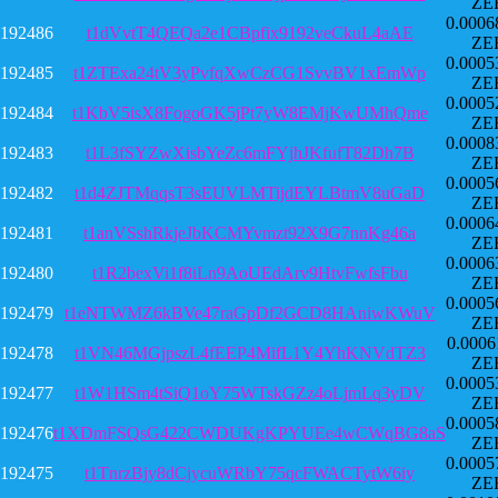
ZE
0.0006
192486
t1dVvtT4QEQa2e1CBpfix9192veCkuL4aAE
ZE
0.0005
192485
t1ZTExa24tV3yPvfqXwCzCG1SvvBV1xEmWp
ZE
0.0005
192484
t1KbV5isX8FogoGK5jPt7yW8EMjKwUMhQme
ZE
0.0008
192483
t1L3fSYZwXisbYeZc6mFYjhJKfufT82Dh7B
ZE
0.0005
192482
t1d4ZJTMqqsT3sEUVLMTijdEYLBtmV8uGaD
ZE
0.0006
192481
t1anVSshRkjeJbKCMYvmzt92X9G7nnKg46a
ZE
0.0006
192480
t1R2bexVi1f8iLn9AoUEdArv9HtvFwfsFbu
ZE
0.0005
192479
t1eNTWMZ6kBVe47raGpDf2GCD8HAniwKWuV
ZE
0.0006
192478
t1VN46MGjpszL4fEEP4MifL1Y4YhKNVdTZ3
ZE
0.0005
192477
t1W1HSm4tSiQ1oY75WTskGZz4oLjmLq3yDV
ZE
0.0005
192476
t1XDmFSQsG422CWDUKgKPYUEe4wCWqBG8aS
ZE
0.0005
192475
t1TnrzBjy8dCjycuWRbY75qcFWACTytW6iy
ZE