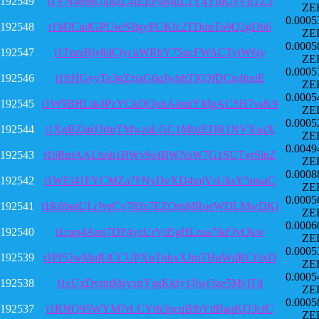
192549
t1VN46MGjpszL4fEEP4MifL1Y4YhKNVdTZ3
ZE
0.0005
192548
t1MJCndGPUseN8gyPUKfc2TDdnTo9Q2gDb6
ZE
0.0005
192547
t1TnrzBjy8dCjycuWRbY75qcFWACTytW6iy
ZE
0.0005
192546
t1frHGvyTu3gZzjaG6uJwbhTKQfDCn4fuuE
ZE
0.0005
192545
t1W9BHLtk4PzYCkDQohAdmiYMgACSH7vsK9
ZE
0.0005
192544
t1XgRZa6J3rhrTMwzaLGC1MbzEDR1NVXsqX
ZE
0.0049
192543
t1bRmAALhnh1BWv9s4BWNsW7G1SUTvrSinZ
ZE
0.0008
192542
t1WEi41FYCMZa7FNyDvXD4mjVsUksY5msaC
ZE
0.0005
192541
t1K6bmULrJveCy783z7EZQmMRoeWDLMwDKi
ZE
0.0006
192540
t1cqp4Amj7DF4yzUrVd5gHLrua7ikFJvQkw
ZE
0.0005
192539
t1Pf52wMqRJCCUPXnTnhxXJmTHnWdRCt3xD
ZE
0.0005
192538
t1eUxDvrmMsyxnYsgKkfy1Jjwr3ze5MviTd
ZE
0.0005
192537
t1RNQ95WYM7rLCYrb3pcqBfbYdBaqKQ3cfC
ZE