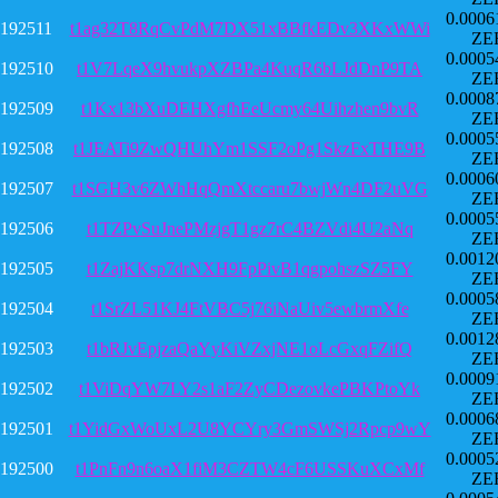
0.0006
192511
t1ag32T8RqCvPdM7DX51xBBfkEDv3XKxWWi
ZE
0.0005
192510
t1V7LqeX9hvukpXZBPa4KuqR6bLJdDnP9TA
ZE
0.0008
192509
t1Kx13bXuDEHXgfhEeUcmy64Uihzhen9bvR
ZE
0.0005
192508
t1JEATi9ZwQHUhYm1SSF2oPg1SkzFxTHE9B
ZE
0.0006
192507
t1SGH3v6ZWhHqQmXtccaru7bwjWn4DF2uVG
ZE
0.0005
192506
t1TZPvSuJnePMzjgT1gz7rC4BZVdi4U2aNq
ZE
0.0012
192505
t1ZajKKsp7drNXH9FpPivB1qgpohszSZ5FY
ZE
0.0005
192504
t1SrZL51KJ4FtVBC5j76iNaUiv5ewbrmXfe
ZE
0.0012
192503
t1bRJvEpjzaQaYyKiVZxjNE1oLcGxqFZifQ
ZE
0.0009
192502
t1ViDqYW7LY2s1aF2ZyCDezovkePBKPtoYk
ZE
0.0006
192501
t1YidGxWoUxL2U8YCYry3GmSWSj2Rpcp9wY
ZE
0.0005
192500
t1PnFn9n6oaX1fiM3CZTW4cF6USSKuXCxMf
ZE