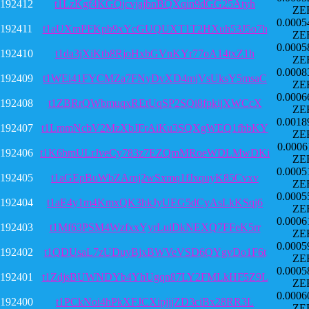
192412
t1LzKgf4KGQjcvjajbnBQXqin9dGG25Atyh
ZE
0.0005
192411
t1aUXmPFKpb9xYcGUQUXT1T2HXuh53J5o7h
ZE
0.0005
192410
t1da3jXiKtb8RjoHxbGVnKYr77oA14txZ1h
ZE
0.0008
192409
t1WEi41FYCMZa7FNyDvXD4mjVsUksY5msaC
ZE
0.0006
192408
t1ZBRrQWbmuqxREtUqSP2SQi8fpkijXWCcX
ZE
0.0018
192407
t1LmmNcbV2MzXbJFrAiKu3SQXgWEQ1fhbKY
ZE
0.0006
192406
t1K6bmULrJveCy783z7EZQmMRoeWDLMwDKi
ZE
0.0005
192405
t1aGEpBuWbZArnj2wSxmq1fJxquyK85Cvxv
ZE
0.0005
192404
t1aE4y1m4KmxQK3hkJyUEG5dCyAsLkKSqj6
ZE
0.0006
192403
t1Mf63PSM4WzfxxYyrLuiDkNEXQ7FFeK5rr
ZE
0.0005
192402
t1QDUsaL7zUDuyBjxBWVeVSD6QYgvDo1F6t
ZE
0.0005
192401
t1ZdjsBUWNDYb4YhUgqn87LY2FMLkHF5Z9L
ZE
0.0006
192400
t1PCkNoi4hPkXFJCXipjjjZD3ciBx28RR3L
ZE