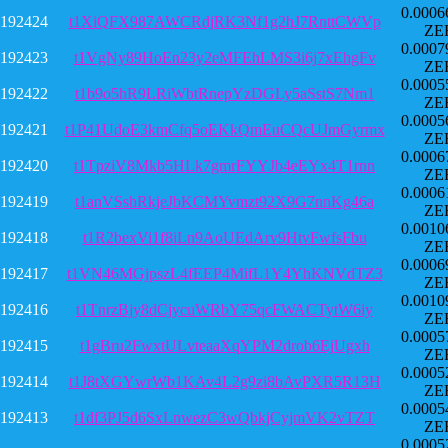
0.0006
192424
t1XiQFX987AWCRdjRK3Nf1g2hJ7RnttCWVp
ZE
0.0007
192423
t1VgNy89HoEn23y2eMFEhLMS3i6j7xEhgFv
ZE
0.0005
192422
t1b9o5hR9LRiWbtRnepYzDGLy5aSstS7Nm1
ZE
0.0005
192421
t1P41UdoE3kmCfq5oEKkQmEuCQcUJmGyrmx
ZE
0.0006
192420
t1TpziV8Mkb5HLk7gmrFYYJb4eEYx4T1rnn
ZE
0.0006
192419
t1anVSshRkjeJbKCMYvmzt92X9G7nnKg46a
ZE
0.0010
192418
t1R2bexVi1f8iLn9AoUEdArv9HtvFwfsFbu
ZE
0.0006
192417
t1VN46MGjpszL4fEEP4MifL1Y4YhKNVdTZ3
ZE
0.0010
192416
t1TnrzBjy8dCjycuWRbY75qcFWACTytW6iy
ZE
0.0005
192415
t1gBru2FwxtULvteaaXqYPM2drob6EjUgxh
ZE
0.0005
192414
t1J8tXGYwrWb1KAv4L2g9zi8bAvPXR5R13H
ZE
0.0005
192413
t1df3PJ5d6SxLnwezC3wQbkjCyjmVK2vTZT
ZE
0.0005