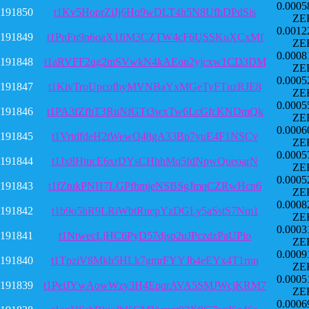
0.0005
191850
t1Kv5HoprZiJj6Hq9wDLT4h5N8UfhDPdSis
ZE
0.0012
191849
t1PnFn9n6oaX1fiM3CZTW4cF6USSKuXCxMf
ZE
0.0008
191848
t1aRVFF2qg2mSVwkN4kAEon2yjcxw1CD3DM
ZE
0.0005
191847
t1KivTroUpcofhyMVNBaYxMGeTyFTnzRJE8
ZE
0.0005
191846
t1PA3fZfbT3RuNfGTt3wxTw6LcGfcKNDmQk
ZE
0.0006
191845
t1VrtdfdeH2tWewQ48gA33Bp7yuE4F1NSCv
ZE
0.0005
191844
t1Jx8HtucE6xrDYsCHhhMq5fdNpwQueoarN
ZE
0.0005
191843
t1fZtukPNH7LGPfhmjeNSBSgJmqCZRwHcn6
ZE
0.0008
191842
t1b9o5hR9LRiWbtRnepYzDGLy5aSstS7Nm1
ZE
0.0003
191841
t1NtwecLjHC6PyD57djsp2uJPczdzPaUPio
ZE
0.0009
191840
t1TpziV8Mkb5HLk7gmrFYYJb4eEYx4T1rnn
ZE
0.0005
191839
t1PeiJYwAowWzy3H4EpqrAVA5SMJWcjKRM7
ZE
0.0006