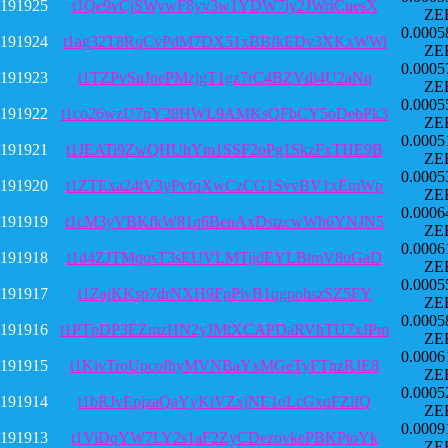
191925
t1Qe9vCjSWywF8yv3w1YDW7iy2JWriCuesX
ZE
0.0005
191924
t1ag32T8RqCvPdM7DX51xBBfkEDv3XKxWWi
ZE
0.0005
191923
t1TZPvSuJnePMzjgT1gz7rC4BZVdi4U2aNq
ZE
0.0005
191922
t1co26wzU7nY28HWL9AMKsQFbCY5oDebPk3
ZE
0.0005
191921
t1JEATi9ZwQHUhYm1SSF2oPg1SkzFxTHE9B
ZE
0.0005
191920
t1ZTExa24tV3yPvfqXwCzCG1SvvBV1xEmWp
ZE
0.0006
191919
t1cM3yVBKfkW81q6BenAxDstzcwWh6YNJN5
ZE
0.0006
191918
t1d4ZJTMqqsT3sEUVLMTijdEYLBtmV8uGaD
ZE
0.0005
191917
t1ZajKKsp7drNXH9FpPivB1qgpohszSZ5FY
ZE
0.0005
191916
t1PTpDP3EZmzHN2yJMtXCAPDaRVhTU7xJPm
ZE
0.0006
191915
t1KivTroUpcofhyMVNBaYxMGeTyFTnzRJE8
ZE
0.0005
191914
t1bRJvEpjzaQaYyKiVZxjNE1oLcGxqFZifQ
ZE
0.0009
191913
t1ViDqYW7LY2s1aF2ZyCDezovkePBKPtoYk
ZE