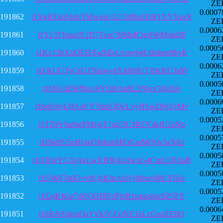
ZE
0.0007
191862
t1XgRZa6J3rhrTMwzaLGC1MbzEDR1NVXsqX
ZE
0.0006
191861
t1Yc31YusuiY2D7Tcze7b9dnR5gAWMokdjE
ZE
0.0005
191860
t1Kx13bXuDEHXgfhEeUcmy64Uihzhen9bvR
ZE
0.0006
191859
t1UkUUTyGiUZNtawypXJdbifUTjt9xRU3aM
ZE
0.0005
191858
t1bSUqDHffkn16Yt3ib3at8L3N6rx7duXfe
ZE
0.0006
191857
t1bqUbyk3fAaVY7thnCRwLvyHSsuDSjUrMv
ZE
0.0005
191856
t1TZPvSuJnePMzjgT1gz7rC4BZVdi4U2aNq
ZE
0.0005
191855
t1fSkhEi5nHi3gQJpkrgjHErGmMQ6v3gXh2
ZE
0.0005
191854
t1QJQeYCAjAvLwXJPKjjvj2wxG4CmU3X6pB
ZE
0.0005
191853
t1SjW67q6GvvftCjsKfnAoNyMnay8hEY65x
ZE
0.0005
191852
t1ZajKKsp7drNXH9FpPivB1qgpohszSZ5FY
ZE
0.0006
191851
t1bRJvEpjzaQaYyKiVZxjNE1oLcGxqFZifQ
ZE