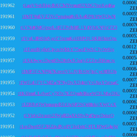
0.0006
191962
t1anVSshRkjeJbKCMYvmzt92X9G7nnKg46a
ZE
0.0005
191961
t1MT9hEVZ5Ye7enubgjfvBAoRP8t3tWEQuN
ZE
0.0007
191960
t1VN46MGjpszL4fEEP4MifL1Y4YhKNVdTZ3
ZE
0.0005
191959
t1VnUdFtSthNgeZTnrmKzHRPQLSKBHdrQru
ZE
0.0012
191958
t1TnrzBjy8dCjycuWRbY75qcFWACTytW6iy
ZE
0.0005
191957
t1Xk9wwcDqst83sDbi9cN5zdyZZZmRHmcjn
ZE
0.0008
191956
t1MP3FANP8j7KnvstVG3VBAWfjxCyc8fRQh
ZE
0.0007
191955
t1WEi41FYCMZa7FNyDvXD4mjVsUksY5msaC
ZE
0.0005
191954
t1K6bmULrJveCy783z7EZQmMRoeWDLMwDKi
ZE
0.0006
191953
t1ZBRrQWbmuqxREtUqSP2SQi8fpkijXWCcX
ZE
0.0006
191952
t1Yk6x2iruam2JWgB2aXkS9vPqf3pwDdurQ
ZE
0.0005
191951
t1apDqn95F2HZixdNx8Y5b1bhG9TUHWG4qW
ZE
0.0006