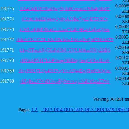
ZE
0.0008
191775
t1Z4eWKWF8mQwyStjJo8CeoimUNJv4pNn8E
ZE
0.0008
191774
t1VrtdfdeH2tWewQ48gA33Bp7yuE4F1NSCv
ZE
0.0006
191773
t1WUvKihP28oeCL1LotFV4U9K4eEaTwQ1de
ZE
0.0005
191772
t1deAUKLCDUMkARoWwBWcvPeiFp67F6A85T
ZE
0.0005
191771
t1bgrTFzcihR45GdpH8tUGVUMAmSJKy2SBS
ZE
0.0010
191770
t1fZtukPNH7LGPfhmjeNSBSgJmqCZRwHcn6
ZE
0.0005
191769
t1eyP8XJ7LQe43UPcgYmAF44Ew6Pu8UnWmc
ZE
0.0005
191768
t1ZgPuxVWnfYAvpPgPswocrycVaUMqxZ5Wc
ZE
Viewing 364201 th
Pages:
1
2
...
1813
1814
1815
1816
1817
1818
1819
1820
1