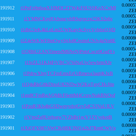
0.0005
191912
t1PnFn9n6oaX1fiM3CZTW4cF6USSKuXCxMf
ZE
0.0005
191911
t1YMNCKpjJQcboucyfrBSqvpczg25KS2s6v
ZE
0.0005
191910
t1dbG5eK4kLnLm2UWKqiyScSyvVvb6xQ3jD
ZE
0.0008
191909
t1Z4eWKWF8mQwyStjJo8CeoimUNJv4pNn8E
ZE
0.0005
191908
t1QBhUZANTimepJM6NeNjPntsCucn9GudYs
ZE
0.0005
191907
t1SrZL51KJ4FtVBC5j76iNaUiv5ewbrmXfe
ZE
0.0005
191906
t1PdrwXhtyTCFmEmxErUrRmeva3aqtjKJxB
ZE
0.0006
191905
t1Q4sRkGftkDixoU82NDwW2KuTgyCHcJjjp
ZE
0.0005
191904
t1gn8CFmRgAQMfcF6etitM4CcuwNukBNQof
ZE
0.0008
191903
t1PzqR3Kb4hGSDwqyvdxjGrv5dCS3VaUJLV
ZE
0.0006
191902
t1VtrqZa9Uzrhsgw7VZhBr1gcV1ZYyekotB
ZE
0.0008
191901
t1XiQFX987AWCRdjRK3Nf1g2hJ7RnttCWVp
ZE