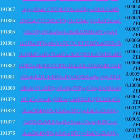
ZE
0.0005
191887
t1gagJUkeUCYENhSYAa2cffRgxoBM1rFaMB
ZE
0.0007
191886
t1WEi41FYCMZa7FNyDvXD4mjVsUksY5msaC
ZE
0.0005
191885
t1ZaUPyi1N4za5iwLci6a8LKH6Mo6YnyhAS
ZE
0.0006
191884
t1aUXmPFKpb9xYcGUQUXT1T2HXuh53J5o7h
ZE
0.0001
191883
t1cQ6kJCqxDp5Sxa2Cuc9nXQBXJmUWDKnBD
ZE
0.0006
191882
t1Pf52wMqRJCCUPXnTnhxXJmTHnWdRCt3xD
ZE
0.0005
191881
t1ZmjxE21UdvBHAcPVnHQZtBeePayaWuZKH
ZE
0.1000
191880
t1KzbcVUzRD5ybXaS8p7NPggEAbgZAMGck9
ZE
0.0005
191879
t1UuCwWxnKg51RixrynbkFRGKQTK2Z6qCfe
ZE
0.0017
191878
t1csuD84tWP5qKSr8vqBFCywEbLVqEhJQKy
ZE
0.0005
191877
t1aGEpBuWbZArnj2wSxmq1fJxquyK85Cvxv
ZE
0.0017
191876
t1csuD84tWP5qKSr8vqBFCywEbLVqEhJQKy
ZE