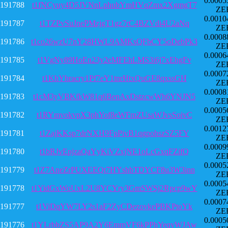
0.0005
191788
t1fNCyuy4D5JVNnLphubYmHVqZmx2XgmgT7
ZE
0.0010
191787
t1TZPvSuJnePMzjgT1gz7rC4BZVdi4U2aNq
ZE
0.0008
191786
t1co26wzU7nY28HWL9AMKsQFbCY5oDebPk3
ZE
0.0006
191785
t1VgNy89HoEn23y2eMFEhLMS3i6j7xEhgFv
ZE
0.0007
191784
t1KhYhracry1Pf7eY1tnrHtxQuGE8qxssGH
ZE
0.0008
191783
t1cM3yVBKfkW81q6BenAxDstzcwWh6YNJN5
ZE
0.0005
191782
t1RYmvokvpX3phYof8eWFmZUsaWJvsSoivC
ZE
0.0012
191781
t1ZajKKsp7drNXH9FpPivB1qgpohszSZ5FY
ZE
0.0009
191780
t1bRJvEpjzaQaYyKiVZxjNE1oLcGxqFZifQ
ZE
0.0005
191779
t1Z7AneZrPUXEEQt7HYshbTDYCF8u3W3inn
ZE
0.0005
191778
t1YidGxWoUxL2U8YCYry3GmSWSj2Rpcp9wY
ZE
0.0007
191777
t1ViDqYW7LY2s1aF2ZyCDezovkePBKPtoYk
ZE
0.0005
191776
t1YLrbbZS5AP9A2Y6EmmVF6kPPhYeqyWJAw