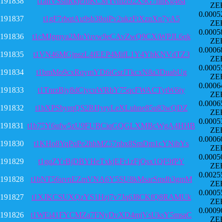
191838
t1anVSshRkjeJbKCMYvmzt92X9G7nnKg46a
ZE
0.0005
191837
t1gF7rbqtAu9sb38oiPv2ukzFtXznXn7yA5
ZE
0.0005
191836
t1cMJgmya2MuYuvw9eCAvZwQ9CXiWPJL6qk
ZE
0.0006
191835
t1VN46MGjpszL4fEEP4MifL1Y4YhKNVdTZ3
ZE
0.0005
191834
t1bmMo9cxRqymYD6iGsrJTkcxN8a3DuabUg
ZE
0.0006
191833
t1TnrzBjy8dCjycuWRbY75qcFWACTytW6iy
ZE
0.0006
191832
t1bXPSbyrqQS2RHyryLeXLuhne85u83wQDZ
ZE
0.0005
191831
t1b75Y6ufw5zU9FUBCiqGQGLXMBcWgA4HHB
ZE
0.0006
191830
t1KHo8YqPqPe2hhMZ57nbx8SmDm1cYNibYs
ZE
0.0005
191829
t1gqZYrBjDBYHeTxkjEFr1zFjQsx1QF9fPY
ZE
0.0025
191828
t1bNT56uvnEZmVNA6Y5SU8kMsarSmdh3gmM
ZE
0.0005
191827
t1XJKCSUXQzYS1Hzj7v7Jq6J8CKfQ8RAMUk
ZE
0.0009
191826
t1WEi41FYCMZa7FNyDvXD4mjVsUksY5msaC
ZE