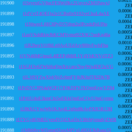
0.0021
191900
t1SryexiGV8ucFE9WtJKc2UayzxZM1PawxJ
ZE
0.0006
191899
t1dVvtT4QEQa2e1CBpfix9192veCkuL4aAE
ZE
0.0004
191898
t1NtwecLjHC6PyD57djsp2uJPczdzPaUPio
ZE
0.0005
191897
t1anVSshRkjeJbKCMYvmzt92X9G7nnKg46a
ZE
0.0010
191896
t1R2bexVi1f8iLn9AoUEdArv9HtvFwfsFbu
ZE
0.0006
191895
t1VN46MGjpszL4fEEP4MifL1Y4YhKNVdTZ3
ZE
0.0006
191894
t1SGH3v6ZWhHqQmXtccaru7bwjWn4DF2uVG
ZE
0.0005
191893
t1L3fSYZwXisbYeZc6mFYjhJKfufT82Dh7B
ZE
0.0008
191892
t1PsDYCJPS4aW2F17JQKDFYJXQgnExwYZ94
ZE
0.0005
191891
t1P41UdoE3kmCfq5oEKkQmEuCQcUJmGyrmx
ZE
0.0005
191890
t1J8tXGYwrWb1KAv4L2g9zi8bAvPXR5R13H
ZE
0.0005
191889
t1TYGy8QMEUyes4VQZXoJ3xVBhWymuKjZWR
ZE
0.0005
191888
t1Mhb8xvMTumg92uszMfVxLtHQZJkBuga32