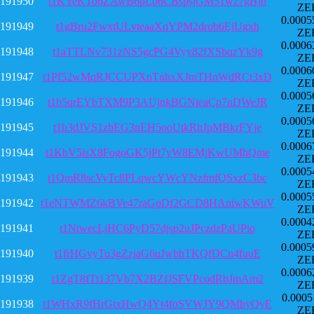
191950
t1KYeKTo6ZAwB6pLb6CBspsjGM51wz7gHjb
ZE
0.0005
191949
t1gBru2FwxtULvteaaXqYPM2drob6EjUgxh
ZE
0.0006
191948
t1aTTLNv731zNS5gcPG4Vyy82fXSbqzYk9g
ZE
0.0006
191947
t1Pf52wMqRJCCUPXnTnhxXJmTHnWdRCt3xD
ZE
0.0005
191946
t1b5qrEYbTXM9P3AUjnkBGNieaCp7nDWeJR
ZE
0.0005
191945
t1h3dJVS1zbEG3nEH5ooUtkRhJpMBkrFYje
ZE
0.0006
191944
t1KbV5isX8FogoGK5jPt7yW8EMjKwUMhQme
ZE
0.0005
191943
t1QmR8scVyTc8PLqwcYWcYNzfmfQSxzC3bc
ZE
0.0005
191942
t1eNTWMZ6kBVe47raGpDf2GCD8HAniwKWuV
ZE
0.0004
191941
t1NtwecLjHC6PyD57djsp2uJPczdzPaUPio
ZE
0.0005
191940
t1frHGvyTu3gZzjaG6uJwbhTKQfDCn4fuuE
ZE
0.0006
191939
t1ZgT8fTt137Vb7X2BZfJSFVPcodRbJmAm2
ZE
0.0005
191938
t1WHxR9fHrGtxHwQ4Yt4foSVWJY9QMhyQvE
ZE