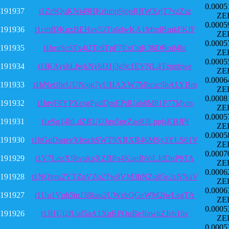
0.0005
191937
t1Zr9QuKNi49HKrbmp9jopRBWXrjT7vzZsz
ZE
0.0005
191936
t1cmfDKqxBEHav52Tu6dwKA1MtrdRmkFKfF
ZE
0.0005
191935
t1bruSc6Tx4t2Tc6TpF7ExCqK36DRoif4hi
ZE
0.0005
191934
t1JKAyshLfwkNvbD1j3g9c1EVNL4Tzjmbwe
ZE
0.0006
191933
t1bNetJ8eUUNojg7yUHAXW7Mbruc9bALYBm
ZE
0.0008
191932
t1btvF8YPXcsgPgdDprEPdUab8M81P77Mym
ZE
0.0005
191931
t1eSg14hLdZRUUJgo5geZao83LppjsKBJPf
ZE
0.0005
191930
t1bGqDsqevXbxchSWT9XRXR46MSy3YLS61V
ZE
0.0007
191929
t1V7LqeX9hvukpXZBPa4KuqR6bLJdDnP9TA
ZE
0.0006
191928
t1NQjms2VTZuVZo2Tw8VM3hNZq85e2zNNaV
ZE
0.0006
191927
t1Uu1Vph5tnJ38kao2UWzbQGeWM2jwLegTA
ZE
0.0005
191926
t1JHUj2fUaf5aA1XqRFQuBeJfawhZJeb16v
ZE
0.0005