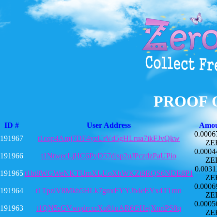
PROOF 
ID #
User Address
Amo
0.0006
191967
t1cqp4Amj7DF4yzUrVd5gHLrua7ikFJvQkw
ZE
0.0004
191966
t1NtwecLjHC6PyD57djsp2uJPczdzPaUPio
ZE
0.0031
191965
t1bt8WGWeNKTUmXLUoXhWKZi9RQS6NDE8P1
ZE
0.0006
191964
t1TpziV8Mkb5HLk7gmrFYYJb4eEYx4T1rnn
ZE
0.0005
191963
t1QN5sGVwqdrccrXu81uAR6GHejXnriPS8q
ZE