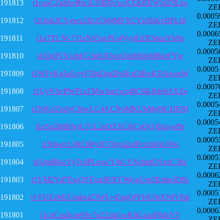
191813
t1cspCZgbhvB6ciUNBDiAqXXKREWJdZ9Lbs
ZE
0.0005
191812
t1Qpk3CYgwu3Xct53j6jMFXCVpShKvBFk18
ZE
0.0006
191811
t1aTTLNv731zNS5gcPG4Vyy82fXSbqzYk9g
ZE
0.0005
191810
t1h3dJVS1zbEG3nEH5ooUtkRhJpMBkrFYje
ZE
0.0005
191809
t1WFyKg5aUvyF59aDsgDvHcd3iBvKDAwoeW
ZE
0.0007
191808
t1UyVAvPWP1aTMwJoa1wz48C6Kfhfe6AXZe
ZE
0.0005
191807
t1NjGzTcqjyCbiwLC4ACNuMKUbMg9iCHERf
ZE
0.0005
191806
t1eSn28dHfyrU71L2eDZXCRCgQQXkzvof9r
ZE
0.0005
191805
t1NtwecLjHC6PyD57djsp2uJPczdzPaUPio
ZE
0.0005
191804
t1QmR8scVyTc8PLqwcYWcYNzfmfQSxzC3bc
ZE
0.0006
191803
t1VM2Yd7EwQSTxstJHXVWiyeUm2Knhe3D9c
ZE
0.0005
191802
t1VUEzM1UmbxtZ3WLy45gjQfYHG9rXNfVBk
ZE
0.0006
191801
t1cpCquJcue9Jx7oZ2ztp1wKhGzzaF8dxV5
ZE