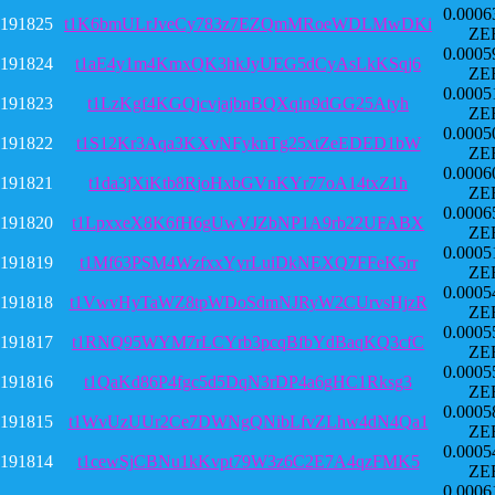
0.0006
191825
t1K6bmULrJveCy783z7EZQmMRoeWDLMwDKi
ZE
0.0005
191824
t1aE4y1m4KmxQK3hkJyUEG5dCyAsLkKSqj6
ZE
0.0005
191823
t1LzKgf4KGQjcvjajbnBQXqin9dGG25Atyh
ZE
0.0005
191822
t1S12Kr3Aqa3KXvNFyknTg25xtZeEDED1bW
ZE
0.0006
191821
t1da3jXiKtb8RjoHxbGVnKYr77oA14txZ1h
ZE
0.0006
191820
t1LpxxeX8K6fH6gUwVJZbNP1A9rb22UFABX
ZE
0.0005
191819
t1Mf63PSM4WzfxxYyrLuiDkNEXQ7FFeK5rr
ZE
0.0005
191818
t1VwvHyTaWZ8tpWDoSdmNJRyW2CUrvsHjzR
ZE
0.0005
191817
t1RNQ95WYM7rLCYrb3pcqBfbYdBaqKQ3cfC
ZE
0.0005
191816
t1QaKd86P4fgc5d5DqN3rDP4a6gHC1Rksg3
ZE
0.0005
191815
t1WvUzUUr2Ce7DWNgQNibLfvZLhw4dN4Qa1
ZE
0.0005
191814
t1cewSjCBNu1kKvpt79W3z6C2E7A4qzFMK5
ZE
0.0006