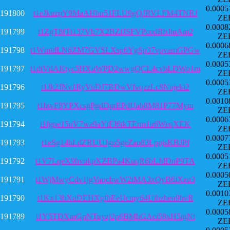
0.0005
191800
t1eJkuzpY9MaAHhu51FLU9gQJRVLFM4TNRJ
ZE
0.0008
191799
t1ZgT8fTt137Vb7X2BZfJSFVPcodRbJmAm2
ZE
0.0006
191798
t1WmtdLN6ZM7GVSLXsp6YgSp37vpvamGPGw
ZE
0.0005
191797
t1dtVdAKtyc5HXuWPD2wwgQCL4cvbLDWo1m
ZE
0.0005
191796
t1Jk2JNv1RyVuDJ7BDwVfvqzzLc8Nujeki2
ZE
0.0010
191795
t1btvF8YPXcsgPgdDprEPdUab8M81P77Mym
ZE
0.0006
191794
t1fgpe15nV7wa9aYtFJ6tkTErm1u6WeqXEK
ZE
0.0007
191793
t1eSg14hLdZRUUJgo5geZao83LppjsKBJPf
ZE
0.0005
191792
t1V7LqeX9hvukpXZBPa4KuqR6bLJdDnP9TA
ZE
0.0005
191791
t1WjMwyCdv1jgVaocbwW2tMA3xQvB6iXeu3
ZE
0.0010
191790
t1Kx13bXuDEHXgfhEeUcmy64Uihzhen9bvR
ZE
0.0005
191789
t1Y5TDXmGpNTuyzj2p6BMhGAci58xH5tgNt
ZE