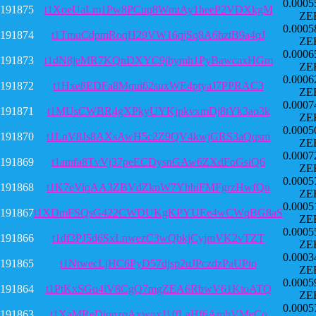
0.0005
191875
t1XoeUaLm1Pw8PCuq8WmtAy1heeP2VDXkgM
ZE
0.0005
191874
t1TmuCdpmRoqH29VW16qjSq8A6hztB9a4qJ
ZE
0.0006
191873
t1dN8jeMR7KQnDXYC9jbymh1PyBawcaxHGm
ZE
0.0006
191872
t1Hxe8EDFa8Mqui62suxWE4ptyaJ7PPRAC3
ZE
0.0007
191871
t1MUsCWBR4gXPkyUYKjpkvxmDj8tYk3ao3k
ZE
0.0005
191870
t1LnV8Js8AXsAwH5c2Z9QV4kwjGRS3aQqsm
ZE
0.0007
191869
t1amfa8TvVj37peECDysnGAw6ZXdFoGsiQ6
ZE
0.0005
191868
t1K7eViqAA3ZBVdZknW7YhhiFMFgrzHwfQn
ZE
0.0005
191867
t1XDmFSQsG422CWDUKgKPYUEe4wCWqBG8aS
ZE
0.0005
191866
t1df3PJ5d6SxLnwezC3wQbkjCyjmVK2vTZT
ZE
0.0003
191865
t1NtwecLjHC6PyD57djsp2uJPczdzPaUPio
ZE
0.0005
191864
t1PtKxSGu4iV8CgQ7mgZEA6RbwV61KtoATQ
ZE
0.0005
191863
t1XaMReDionzpAxwnxJ1ffLaHf6AmhVMeCo